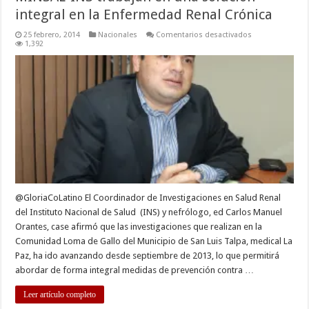
integral en la Enfermedad Renal Crónica
en
25 febrero, 2014
Nacionales
Comentarios desactivados
MINSAL-
1,392
INS
trabajan
en
una
solución
integral
en
la
Enfermedad
Renal
Crónica
@GloriaCoLatino El Coordinador de Investigaciones en Salud Renal
del Instituto Nacional de Salud (INS) y nefrólogo, ed Carlos Manuel
Orantes, case afirmó que las investigaciones que realizan en la
Comunidad Loma de Gallo del Municipio de San Luis Talpa, medical La
Paz, ha ido avanzando desde septiembre de 2013, lo que permitirá
abordar de forma integral medidas de prevención contra …
Leer artículo completo