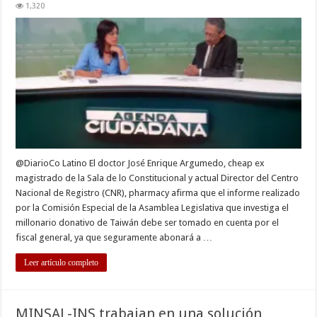
Ex
1,320
magistrado
destaca
relevancia
de
investigación
de
comisión
especial
sobre
donativo
de
Taiwán
@DiarioCo Latino El doctor José Enrique Argumedo, cheap ex
magistrado de la Sala de lo Constitucional y actual Director del Centro
Nacional de Registro (CNR), pharmacy afirma que el informe realizado
por la Comisión Especial de la Asamblea Legislativa que investiga el
millonario donativo de Taiwán debe ser tomado en cuenta por el
fiscal general, ya que seguramente abonará a …
Leer artículo completo
MINSAL-INS trabajan en una solución