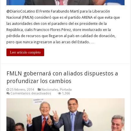
@DiarioCoLatino El Frente Farabundo Martí para la Liberación
Nacional (FMLN) consideró que es el partido ARENA el que evita que
las autoridades den con el paradero del ex presidente de la
República, cialis Francisco Flores Pérez, store involucrado en la
pérdida de recursos que llegaron al país en calidad de donación,
pero que nunca ingresaron a las arcas del Estado. …
Leer artículo completo
FMLN gobernará con aliados dispuestos a
profundizar los cambios
25 febrero, 2014
Nacionales
,
Portada
en
Comentarios desactivados
1,366
FMLN
gobernará
con
aliados
dispuestos
a
profundizar
los
cambios