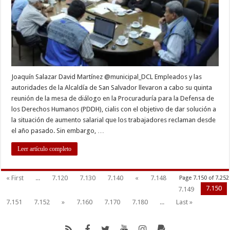
Salvador
exigen
equidad
salarial
Joaquín Salazar David Martínez @municipal_DCL Empleados y las
autoridades de la Alcaldía de San Salvador llevaron a cabo su quinta
reunión de la mesa de diálogo en la Procuraduría para la Defensa de
los Derechos Humanos (PDDH), cialis con el objetivo de dar solución a
la situación de aumento salarial que los trabajadores reclaman desde
el año pasado. Sin embargo, …
Leer artículo completo
« First
...
7.120
7.130
7.140
«
7.148
Page 7.150 of 7.252
7.150
7.149
7.151
7.152
»
7.160
7.170
7.180
...
Last »