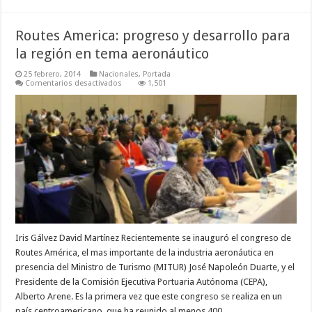
Routes America: progreso y desarrollo para
la región en tema aeronáutico
25 febrero, 2014
Nacionales
,
Portada
en
Comentarios desactivados
1,501
Routes
America:
progreso
y
desarrollo
para
la
región
en
tema
aeronáutico
Iris Gálvez David Martínez Recientemente se inauguró el congreso de
Routes América, el mas importante de la industria aeronáutica en
presencia del Ministro de Turismo (MITUR) José Napoleón Duarte, y el
Presidente de la Comisión Ejecutiva Portuaria Autónoma (CEPA),
Alberto Arene. Es la primera vez que este congreso se realiza en un
país centroamericano, que ha reunido al menos 400 …