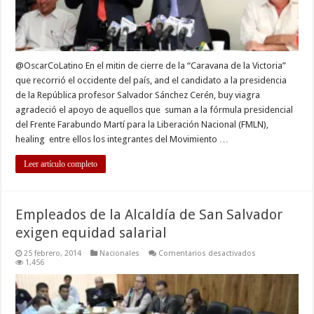
@OscarCoLatino En el mitin de cierre de la “Caravana de la Victoria”
que recorrió el occidente del país, and el candidato a la presidencia
de la República profesor Salvador Sánchez Cerén, buy viagra
agradeció el apoyo de aquellos que suman a la fórmula presidencial
del Frente Farabundo Martí para la Liberación Nacional (FMLN),
healing entre ellos los integrantes del Movimiento …
Leer artículo completo
Empleados de la Alcaldía de San Salvador
exigen equidad salarial
en
25 febrero, 2014
Nacionales
Comentarios desactivados
Empleados
1,456
de
la
Alcaldía
de
San