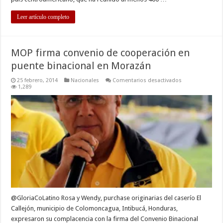
Leer artículo completo
MOP firma convenio de cooperación en
puente binacional en Morazán
en
25 febrero, 2014
Nacionales
Comentarios desactivados
MOP
1,289
firma
convenio
de
cooperación
en
puente
binacional
en
Morazán
@GloriaCoLatino Rosa y Wendy, purchase originarias del caserío El
Callejón, municipio de Colomoncagua, Intibucá, Honduras,
expresaron su complacencia con la firma del Convenio Binacional