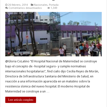
26 febrero, 2014
Nacionales
,
Portada
en
Comentarios desactivados
1,349
MINSAL
asegura
que
cumple
las
normas
internacionales
de
seguridad
@Gloria CoLatino “El Hospital Nacional de Maternidad se construye
bajo el concepto de -hospital seguro- y cumple normativas
internacionales hospitalarias”, find cialis dijo Cecilia Reyes de Morán,
Directora de Infraestructura Sanitaria del Ministerio de Salud, en
reacción a una información aparecida en un matutino sobre la
resistencia sísmica del nuevo hospital. El moderno Hospital de
Maternidad se construye a un …
Leer artículo completo