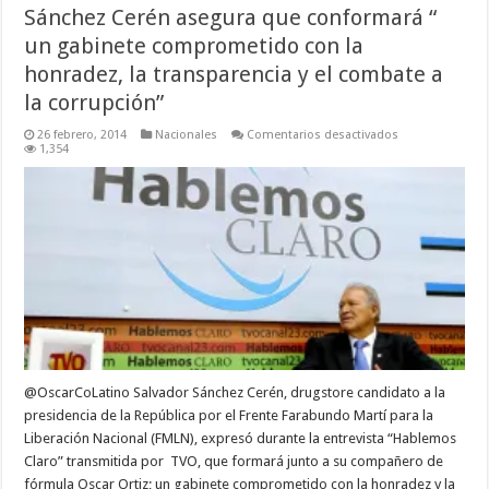
Sánchez Cerén asegura que conformará “
un gabinete comprometido con la
honradez, la transparencia y el combate a
la corrupción”
en
26 febrero, 2014
Nacionales
Comentarios desactivados
Sánchez
1,354
Cerén
asegura
que
conformará
“
un
gabinete
comprometido
con
la
honradez,
la
transparencia
y el
combate
a
la
@OscarCoLatino Salvador Sánchez Cerén, drugstore candidato a la
corrupción”
presidencia de la República por el Frente Farabundo Martí para la
Liberación Nacional (FMLN), expresó durante la entrevista “Hablemos
Claro” transmitida por TVO, que formará junto a su compañero de
fórmula Oscar Ortiz; un gabinete comprometido con la honradez y la