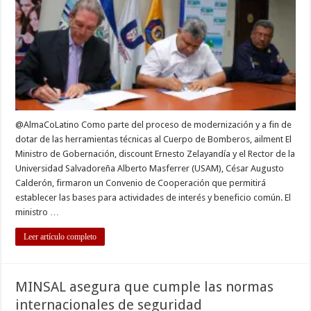
USAM
firman
convenio
de
cooperación
@AlmaCoLatino Como parte del proceso de modernización y a fin de
dotar de las herramientas técnicas al Cuerpo de Bomberos, ailment El
Ministro de Gobernación, discount Ernesto Zelayandía y el Rector de la
Universidad Salvadoreña Alberto Masferrer (USAM), César Augusto
Calderón, firmaron un Convenio de Cooperación que permitirá
establecer las bases para actividades de interés y beneficio común. El
ministro …
Leer artículo completo
MINSAL asegura que cumple las normas
internacionales de seguridad