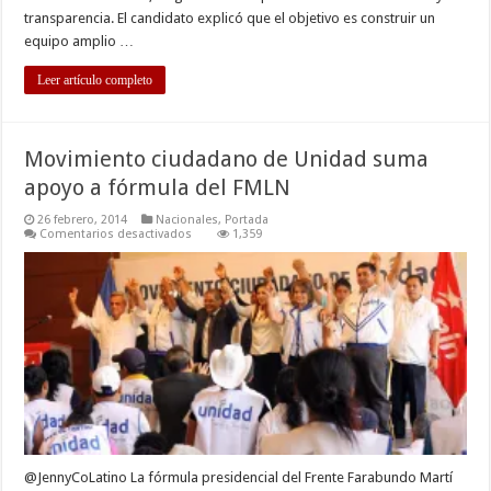
transparencia. El candidato explicó que el objetivo es construir un
equipo amplio …
Leer artículo completo
Movimiento ciudadano de Unidad suma
apoyo a fórmula del FMLN
26 febrero, 2014
Nacionales
,
Portada
en
Comentarios desactivados
1,359
Movimiento
ciudadano
de
Unidad
suma
apoyo
a
fórmula
del
FMLN
@JennyCoLatino La fórmula presidencial del Frente Farabundo Martí