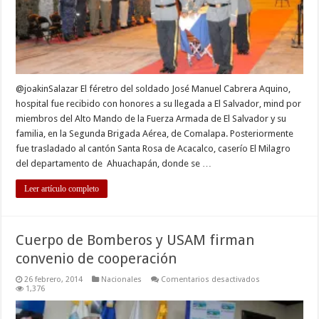
El
Líbano
@joakinSalazar El féretro del soldado José Manuel Cabrera Aquino,
hospital fue recibido con honores a su llegada a El Salvador, mind por
miembros del Alto Mando de la Fuerza Armada de El Salvador y su
familia, en la Segunda Brigada Aérea, de Comalapa. Posteriormente
fue trasladado al cantón Santa Rosa de Acacalco, caserío El Milagro
del departamento de Ahuachapán, donde se …
Leer artículo completo
Cuerpo de Bomberos y USAM firman
convenio de cooperación
en
26 febrero, 2014
Nacionales
Comentarios desactivados
Cuerpo
1,376
de
Bomberos
y