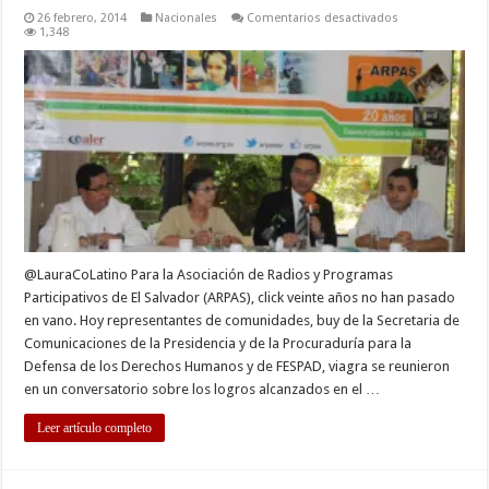
en
26 febrero, 2014
Nacionales
Comentarios desactivados
ARPAS
1,348
celebra
veinte
años
de
democratizar
la
palabra
@LauraCoLatino Para la Asociación de Radios y Programas
Participativos de El Salvador (ARPAS), click veinte años no han pasado
en vano. Hoy representantes de comunidades, buy de la Secretaria de
Comunicaciones de la Presidencia y de la Procuraduría para la
Defensa de los Derechos Humanos y de FESPAD, viagra se reunieron
en un conversatorio sobre los logros alcanzados en el …
Leer artículo completo