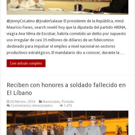
@JennyCoLatino @JoakinSalazar El presidente de la República, mind
Mauricio Funes, search reveló hoy que la diputada del partido ARENA,
viagra Ana Vilma de Escobar, habría cometido un delito por supuesto
uso irregular de casi 35 millones de dólares de un fideicomiso
destinado para impulsar el empleo a nivel nacional en sectores
productivos estratégicos. El mandatario dio a conocer, durante la …
Leer artículo completo
Reciben con honores a soldado fallecido en
El Líbano
26 febrero, 2014
Nacionales
,
Portada
en
Comentarios desactivados
1,472
Reciben
con
honores
a
soldado
fallecido
en