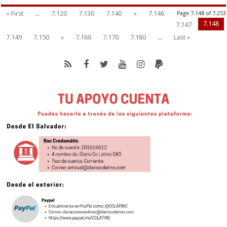
« First
...
7.120
7.130
7.140
«
7.146
Page 7.148 of 7.253
7.148
7.147
7.149
7.150
»
7.160
7.170
7.180
...
Last »