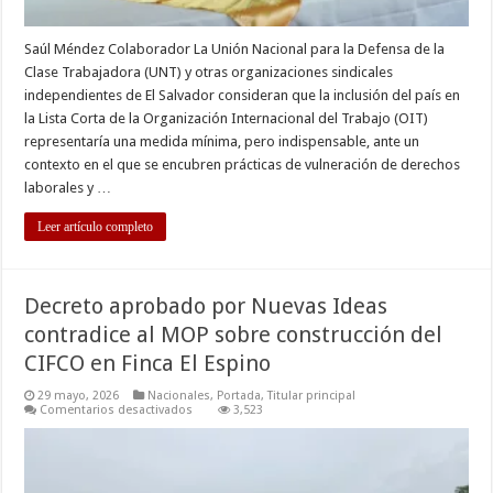
Saúl Méndez Colaborador La Unión Nacional para la Defensa de la
Clase Trabajadora (UNT) y otras organizaciones sindicales
independientes de El Salvador consideran que la inclusión del país en
la Lista Corta de la Organización Internacional del Trabajo (OIT)
representaría una medida mínima, pero indispensable, ante un
contexto en el que se encubren prácticas de vulneración de derechos
laborales y …
Leer artículo completo
Decreto aprobado por Nuevas Ideas
contradice al MOP sobre construcción del
CIFCO en Finca El Espino
29 mayo, 2026
Nacionales
,
Portada
,
Titular principal
en
Comentarios desactivados
3,523
Decreto
aprobado
por
Nuevas
Ideas