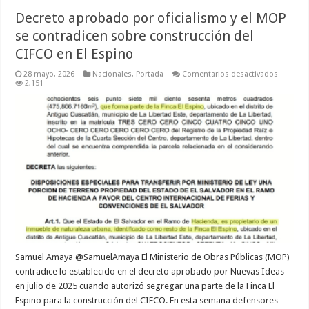
Decreto aprobado por oficialismo y el MOP
se contradicen sobre construcción del
CIFCO en El Espino
en
28 mayo, 2026
Nacionales
,
Portada
Comentarios desactivados
Decreto
2,151
aprobad
por
oficiali
y
el
MOP
se
contradi
sobre
construc
del
CIFCO
en
El
Espino
Samuel Amaya @SamuelAmaya El Ministerio de Obras Públicas (MOP)
contradice lo establecido en el decreto aprobado por Nuevas Ideas
en julio de 2025 cuando autorizó segregar una parte de la Finca El
Espino para la construcción del CIFCO. En esta semana defensores