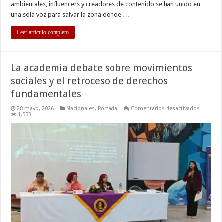
ambientales, influencers y creadores de contenido se han unido en
una sola voz para salvar la zona donde …
Leer artículo completo
La academia debate sobre movimientos
sociales y el retroceso de derechos
fundamentales
en
28 mayo, 2026
Nacionales
,
Portada
Comentarios desactivados
La
1,553
academi
debate
sobre
movimie
sociales
y
el
retroces
de
derecho
fundame