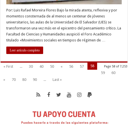
Por: Luis Rafael Moreira Flores Bajo la mirada atenta, reflexiva y por
momentos consternada de al menos un centenar de jóvenes
universitarios, las aulas de la Universidad de El Salvador (UES) se
transformaron una vez más en el epicentro del pensamiento crítico. La
Facultad de Ciencias y Humanidades auspició el Foro Académico
titulado «Movimientos sociales en tiempos de régimen de …
Leer artículo completo
58
« First
...
30
40
50
«
56
57
Page 58 of 7.253
59
60
»
70
80
90
...
Last »