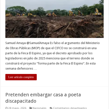
contradice
al
MOP
sobre
construcción
del
CIFCO
en
Finca
El
Espino
Samuel Amaya @SamuelAmaya Es falso el argumento del Ministerio
de Obras Públicas (MOP) de que el CIFCO no se construirá en una
parte de la Finca El Espino, ya que el decreto aprobado por los
legisladores en julio de 2025 menciona que el terreno donde se
construirá el proyecto “forma parte de la Finca El Espino”. En esta
semana defensores …
Leer artículo completo
Pretenden embargar casa a poeta
discapacitado
en
28 mayo, 2026
Nacionales
Comentarios desactivados