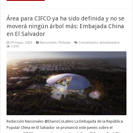
Área para CIFCO ya ha sido definida y no se
moverá ningún árbol más: Embajada China
en El Salvador
en
29 mayo, 2026
Nacionales
,
Portada
Comentarios desactivados
Área
1,975
para
CIFCO
ya
ha
sido
definida
y
no
se
moverá
ningún
árbol
más:
Embajad
China
en
El
Salvador
Redacción Nacionales @DiarioCoLatino La Embajada de la República
Popular China en El Salvador se pronunció este jueves sobre el