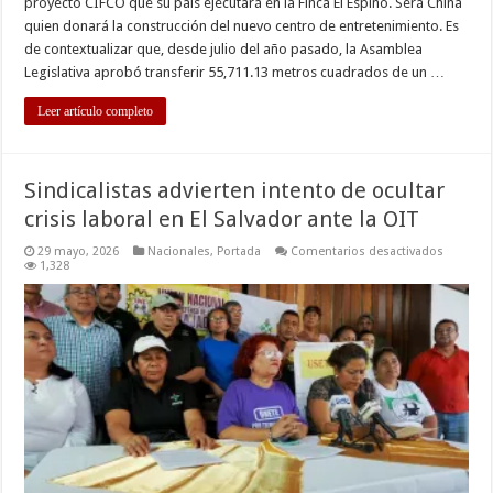
proyecto CIFCO que su país ejecutará en la Finca El Espino. Será China
quien donará la construcción del nuevo centro de entretenimiento. Es
de contextualizar que, desde julio del año pasado, la Asamblea
Legislativa aprobó transferir 55,711.13 metros cuadrados de un …
Leer artículo completo
Sindicalistas advierten intento de ocultar
crisis laboral en El Salvador ante la OIT
en
29 mayo, 2026
Nacionales
,
Portada
Comentarios desactivados
Sindicali
1,328
advierte
intento
de
ocultar
crisis
laboral
en
El
Salvador
ante
la
OIT