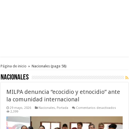
Página de inicio
»
Nacionales
(page 58)
Nacionales
MILPA denuncia “ecocidio y etnocidio” ante
la comunidad internacional
en
29 mayo, 2026
Nacionales
,
Portada
Comentarios desactivados
MILPA
2,399
denunci
“ecocidi
y
etnocidi