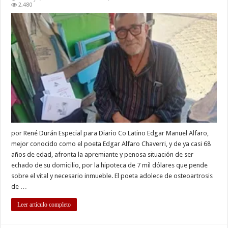
Pretenden
2,480
embargar
casa
a
poeta
discapacitado
por René Durán Especial para Diario Co Latino Edgar Manuel Alfaro,
mejor conocido como el poeta Edgar Alfaro Chaverri, y de ya casi 68
años de edad, afronta la apremiante y penosa situación de ser
echado de su domicilio, por la hipoteca de 7 mil dólares que pende
sobre el vital y necesario inmueble. El poeta adolece de osteoartrosis
de …
Leer artículo completo