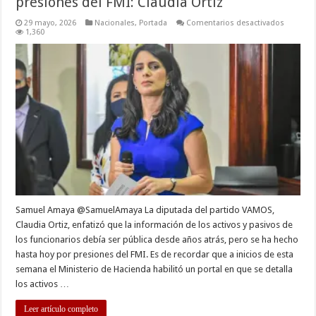
presiones del FMI: Claudia Ortiz
en
29 mayo, 2026
Nacionales
,
Portada
Comentarios desactivados
Transpar
1,360
en
activos
y
pasivos
fue
por
presion
del
FMI:
Claudia
Ortiz
Samuel Amaya @SamuelAmaya La diputada del partido VAMOS,
Claudia Ortiz, enfatizó que la información de los activos y pasivos de
los funcionarios debía ser pública desde años atrás, pero se ha hecho
hasta hoy por presiones del FMI. Es de recordar que a inicios de esta
semana el Ministerio de Hacienda habilitó un portal en que se detalla
los activos …
Leer artículo completo