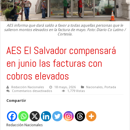
AES informa que dará saldo a favor a todas aquellas personas que le
salieron montos elevados en la factura de mayo. Foto: Diario Co Latino /
Cortesía.
AES El Salvador compensará
en junio las facturas con
cobros elevados
Redacción Nacionales
18 mayo, 2026
Nacionales
,
Portada
en
Comentarios desactivados
1,779 Vistas
AES
El
Compartir
Salvador
compensará
en
junio
las
facturas
Redacción Nacionales
con
cobros