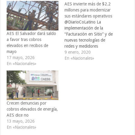
AES invierte más de $2.2
millones para modernizar
sus estándares operativos
@DiarioCoLatino La
implementación de la
AES El Salvador dará saldo
“Facturación en Sitio” y de
a favor tras cobros
nuevas tecnologías de
elevados en recibos de
redes y medidores
mayo
inteligentes fueron dos de
9 enero, 2020
17 mayo, 2026
las iniciativas impulsadas
En «Nacionales»
En «Nacionales»
por AES para impulsar la
digitalización de los
servicios de distribución
eléctrica en el país. Durante
el 2019, AES invirtió más
de $2.2 millones y benefició
a…
Crecen denuncias por
cobros elevados de energía,
AES dice no
13 mayo, 2026
En «Nacionales»