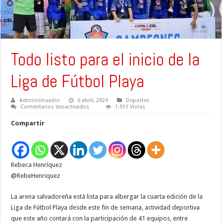
Todo listo para el inicio de la
Liga de Fútbol Playa
Administraador
6 abril, 2024
Deportes
en
Comentarios desactivados
1,911 Vistas
Todo
listo
Compartir
para
el
inicio
de
la
Liga
Rebeca Henríquez
de
Fútbol
@RebeHenriquez
Playa
La arena salvadoreña está lista para albergar la cuarta edición de la
Liga de Fútbol Playa desde este fin de semana, actividad deportiva
que este año contará con la participación de 41 equipos, entre