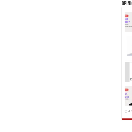
Opin
4 