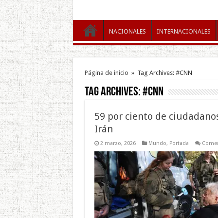
NACIONALES
INTERNACIONALES
Página de inicio
»
Tag Archives: #CNN
Tag Archives:
#CNN
59 por ciento de ciudadan
Irán
2 marzo, 2026
Mundo
,
Portada
Comen