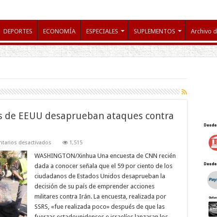
DEPORTES
ECONOMÍA
ESPECIALES
SUPLEMENTOS
Archivo d
os de EEUU desaprueban ataques contra
en
tarios desactivados
1,515
59
por
WASHINGTON/Xinhua Una encuesta de CNN recién
ciento
dada a conocer señala que el 59 por ciento de los
de
ciudadanos
ciudadanos de Estados Unidos desaprueban la
de
decisión de su país de emprender acciones
EEUU
desaprueban
militares contra Irán. La encuesta, realizada por
ataques
contra
SSRS, «fue realizada poco» después de que las
Irán
fuerzas estadounidenses e israelíes lanzaran los