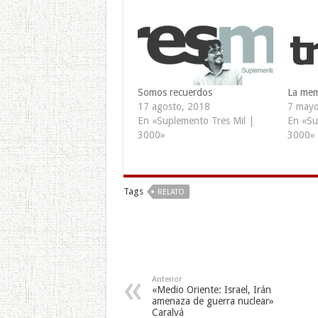
Somos recuerdos
La mem
17 agosto, 2018
7 mayo
En «Suplemento Tres Mil |
En «Su
3000»
3000»
Tags
RELATO
Anterior
«Medio Oriente: Israel, Irán
amenaza de guerra nuclear»
Caralvá