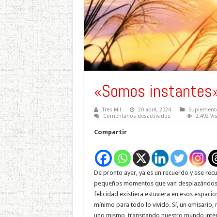
«Somos instantes» 
Tres Mil
20 abril, 2024
Suplemento
en
Comentarios desactivados
2,492 Vi
«Somos
instantes»
Compartir
Wilfredo
Arriola
De pronto ayer, ya es un recuerdo y ese rec
pequeños momentos que van desplazándose 
felicidad existiera estuviera en esos espaci
mínimo para todo lo vivido. Sí, un emisario
uno mismo, transitando nuestro mundo inter