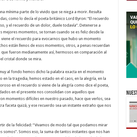
na mínima parte de lo vivido que se niega a morir. Resulta
das, como lo decía el poeta británico Lord Byron: “El recuerdo
, y el recuerdo de un dolor, duele todavía”. Detenerse a
los mejores momentos, se tornan cuando se es feliz desde la
ego viene el recuerdo para evocarnos que hubo un momento
uchos están llenos de esos momentos, otros, a penas recuerdan
s que fueron medianamente así, hermosos en comparación al
l cristal donde se mira.
 muy al fondo hemos dicho la palabra exacta en el momento
n la tragedia, hemos estado en el caos, en la alegría, en la
roso en el recuerdo si viene de la alegría como dice el poeta,
ados en el presente nos consolidan con aquellos que
Nuest
aron momentos difíciles en nuestro pasado, hace que verlos, sea
ra faceta quizá, y ese recuerdo sea un instante extraño que nos
rtir de la felicidad: “Vivamos de modo tal que podamos mirar
es somos”. Somos eso, la suma de tantos instantes que nos han