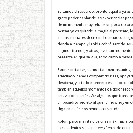
Editamos el recuerdo, pronto aquello ya es u
grato poder hablar de las experiencias pasa
de un momento muy feliz es un poco doloroso
pensar ya es quitarle la magia al presente, 
inconsciencia, es decir en el descuido. Lu
donde el tiempo y la vida cobró sentido. M
algunos tramos, y otros, inventan momento
presente en que se vive, todo cambia desde e
Somos instantes, damos también instantes,
adecuado, hemos compartido risas, apoyado e
desdicha, y si todo momento es un poco dolo
también aquellos momentos de dolor record
estuvieron o están. Ver algunos que transit
un pasadizo secreto al que fuimos, hoy en ot
diga en quién nos hemos convertido.
Rolon, psicoanalista dice unas máximas a pa
hacia adentro sin sentir vergüenza de quien