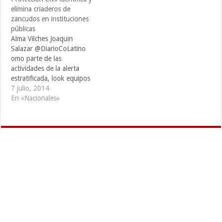
elimina criaderos de
zancudos en instituciones
públicas
Alma Vilches Joaquin
Salazar @DiarioCoLatino
omo parte de las
actividades de la alerta
estratificada, look equipos
del Sistema Nacional de
7 julio, 2014
Protección Civil verificaron
En «Nacionales»
en diferentes instituciones
públicas la existencia de
criaderos de zancudo,
transmisor del dengue y
Chicungunya. Jorge
Meléndez, Director General
de Protección Civil explicó
que esta actividad
corresponde…