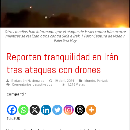
Otros medios han informado que el ataque de Israel contra Irán ocurre
mientras se realizan otros contra Siria e Irak. | Foto: Captura de video /
Palestina Hoy
Reportan tranquilidad en Irán
tras ataques con drones
Redacción Nacionales
19 abril, 2024
Mundo
,
Portada
en
Comentarios desactivados
1,216 Vistas
Reportan
tranquilidad
Compartir
en
Irán
tras
ataques
con
drones
TeleSUR