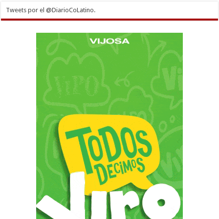
Tweets por el @DiarioCoLatino.