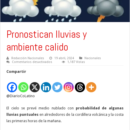
Pronostican lluvias y
ambiente calido
Redacción Nacionales
19 abril, 2024
Nacionales
en
Comentarios desactivados
1,187 Vistas
Pronostican
lluvias
Compartir
y
ambiente
calido
@DiarioCoLatino
El cielo se prevé medio nublado con
probabilidad de algunas
lluvias puntuales
en alrededores de la cordillera volcánica y la costa
las primeras horas de la mañana.