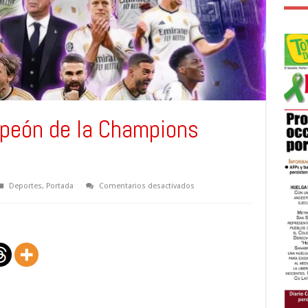
mpeón de la Champions
en
Deportes
,
Portada
Comentarios desactivados
El
Real
Madrid
campeón
de
la
Champions
League