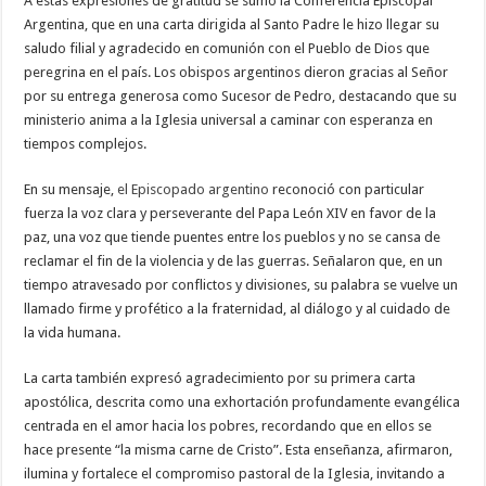
A estas expresiones de gratitud se sumó la Conferencia Episcopal
Argentina, que en una carta dirigida al Santo Padre le hizo llegar su
saludo filial y agradecido en comunión con el Pueblo de Dios que
peregrina en el país. Los obispos argentinos dieron gracias al Señor
por su entrega generosa como Sucesor de Pedro, destacando que su
ministerio anima a la Iglesia universal a caminar con esperanza en
tiempos complejos.
En su mensaje,
el Episcopado argentino
reconoció con particular
fuerza la voz clara y perseverante del Papa León XIV en favor de la
paz, una voz que tiende puentes entre los pueblos y no se cansa de
reclamar el fin de la violencia y de las guerras. Señalaron que, en un
tiempo atravesado por conflictos y divisiones, su palabra se vuelve un
llamado firme y profético a la fraternidad, al diálogo y al cuidado de
la vida humana.
La carta también expresó agradecimiento por su primera carta
apostólica, descrita como una exhortación profundamente evangélica
centrada en el amor hacia los pobres, recordando que en ellos se
hace presente “la misma carne de Cristo”. Esta enseñanza, afirmaron,
ilumina y fortalece el compromiso pastoral de la Iglesia, invitando a