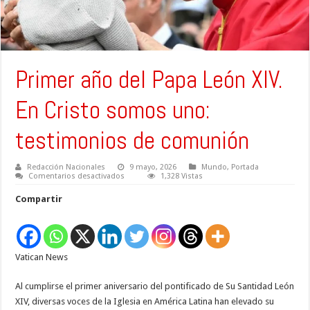
Primer año del Papa León XIV.
En Cristo somos uno:
testimonios de comunión
Redacción Nacionales
9 mayo, 2026
Mundo
,
Portada
en
Comentarios desactivados
1,328 Vistas
Primer
año
Compartir
del
Papa
León
XIV.
En
Cristo
Vatican News
somos
uno:
testimonios
de
Al cumplirse el primer aniversario del pontificado de Su Santidad León
comunión
XIV, diversas voces de la Iglesia en América Latina han elevado su