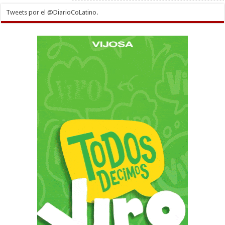
Tweets por el @DiarioCoLatino.