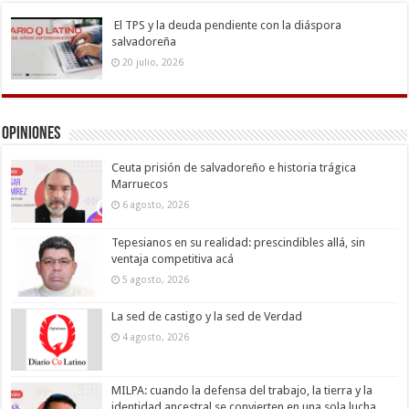
El TPS y la deuda pendiente con la diáspora
salvadoreña
20 julio, 2026
Opiniones
Ceuta prisión de salvadoreño e historia trágica
Marruecos
6 agosto, 2026
Tepesianos en su realidad: prescindibles allá, sin
ventaja competitiva acá
5 agosto, 2026
La sed de castigo y la sed de Verdad
4 agosto, 2026
MILPA: cuando la defensa del trabajo, la tierra y la
identidad ancestral se convierten en una sola lucha