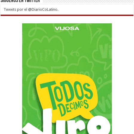
Siguenos en twitter
Tweets por el @DiarioCoLatino.