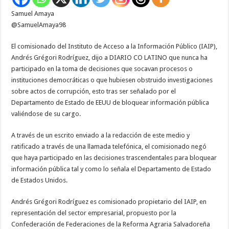
procesos
Samuel Amaya
o
instituciones
@SamuelAmaya98
democráticas”:
comisionado
Grégori
El comisionado del Instituto de Acceso a la Información Público (IAIP),
Rodríguez
Andrés Grégori Rodríguez, dijo a DIARIO CO LATINO que nunca ha
participado en la toma de decisiones que socavan procesos o
instituciones democráticas o que hubiesen obstruido investigaciones
sobre actos de corrupción, esto tras ser señalado por el
Departamento de Estado de EEUU de bloquear información pública
valiéndose de su cargo.
A través de un escrito enviado a la redacción de este medio y
ratificado a través de una llamada telefónica, el comisionado negó
que haya participado en las decisiones trascendentales para bloquear
información pública tal y como lo señala el Departamento de Estado
de Estados Unidos.
Andrés Grégori Rodríguez es comisionado propietario del IAIP, en
representación del sector empresarial, propuesto por la
Confederación de Federaciones de la Reforma Agraria Salvadoreña