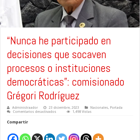
“Nunca he participado en
decisiones que socaven
procesos o instituciones
democráticas”: comisionado
Grégori Rodríguez
Administraador
23 diciembre, 2023
Nacionales
,
Portada
en
Comentarios desactivados
1,498 Vistas
“Nunca
he
Compartir
participado
en
decisiones
que
socaven