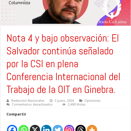
Nota 4 y bajo observación: El
Salvador continúa señalado
por la CSI en plena
Conferencia Internacional del
Trabajo de la OIT en Ginebra.
Redacción Nacionales
3 junio, 2026
Opiniones
en
Comentarios desactivados
2,400 Vistas
Nota
4
Compartir
y
bajo
observación:
El
Salvador