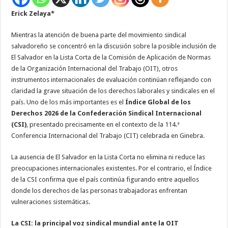
continúa
Erick Zelaya*
señalado
por
la
CSI
Mientras la atención de buena parte del movimiento sindical
en
salvadoreño se concentró en la discusión sobre la posible inclusión de
plena
Conferencia
El Salvador en la Lista Corta de la Comisión de Aplicación de Normas
Internacional
del
de la Organización Internacional del Trabajo (OIT), otros
Trabajo
instrumentos internacionales de evaluación continúan reflejando con
de
la
claridad la grave situación de los derechos laborales y sindicales en el
OIT
en
país. Uno de los más importantes es el
Índice Global de los
Ginebra.
Derechos 2026 de la Confederación Sindical Internacional
(CSI)
, presentado precisamente en el contexto de la 114.ª
Conferencia Internacional del Trabajo (CIT) celebrada en Ginebra.
La ausencia de El Salvador en la Lista Corta no elimina ni reduce las
preocupaciones internacionales existentes. Por el contrario, el Índice
de la CSI confirma que el país continúa figurando entre aquellos
donde los derechos de las personas trabajadoras enfrentan
vulneraciones sistemáticas.
La CSI: la principal voz sindical mundial ante la OIT