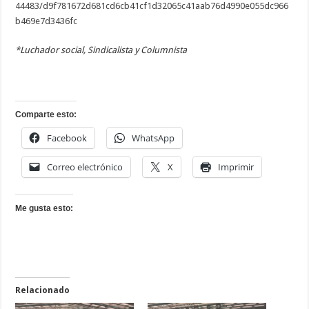
44483/d9f781672d681cd6cb41cf1d32065c41aab76d4990e055dc966
b469e7d3436fc
*Luchador social, Sindicalista y Columnista
Comparte esto:
Facebook
WhatsApp
Correo electrónico
X
Imprimir
Me gusta esto:
Relacionado