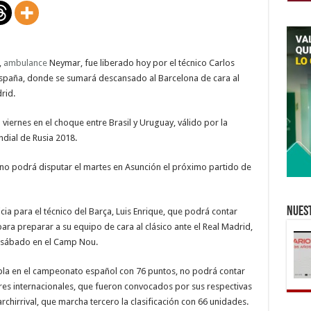
al
Barça-
Real
,
ambulance
Neymar, fue liberado hoy por el técnico Carlos
 España, donde se sumará descansado al Barcelona de cara al
rid.
viernes en el choque entre Brasil y Uruguay, válido por la
ndial de Rusia 2018.
 no podrá disputar el martes en Asunción el próximo partido de
Nuest
cia para el técnico del Barça, Luis Enrique, que podrá contar
para preparar a su equipo de cara al clásico ante el Real Madrid,
el sábado en el Camp Nou.
tabla en el campeonato español con 76 puntos, no podrá contar
res internacionales, que fueron convocados por sus respectivas
rchirrival, que marcha tercero la clasificación con 66 unidades.