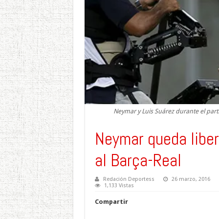
Neymar y Luis Suárez durante el part
Neymar queda liber
al Barça-Real
Redación Deportess
26 marzo, 2016
1,133 Vistas
Compartir