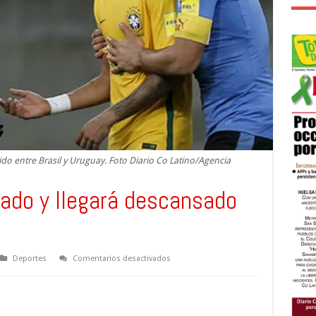
ido entre Brasil y Uruguay. Foto Diario Co Latino/Agencia
ado y llegará descansado
en
Deportes
Comentarios desactivados
Neymar
queda
liberado
y
llegará
descansado