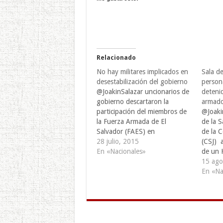
Relacionado
No hay militares implicados en
Sala de
desestabilización del gobierno
persona
@JoakinSalazar uncionarios de
deteni
gobierno descartaron la
armad
participación del miembros de
@Joaki
la Fuerza Armada de El
de la S
Salvador (FAES) en
de la C
operaciones de
28 julio, 2015
(CSJ) 
desestabilización, mind
En «Nacionales»
de un 
situación que es promovida
sildena
15 ago
por la derecha salvadoreña y
fueron 
En «Na
grupos oligárquicos del país. El
de sed
Secretario de Comunicaciones
por pro
de la Presidencia Eugenio
marcha
Chicas resaltó la labor de
mano a
militares de…