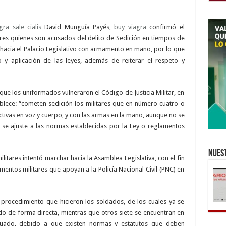
salvadoreño
agra sale
cialis
David Munguía Payés,
buy viagra
confirmó el
tares quienes son acusados del delito de Sedición en tiempos de
 hacia el Palacio Legislativo con armamento en mano, por lo que
o y aplicación de las leyes, además de reiterar el respeto y
que los uniformados vulneraron el Código de Justicia Militar, en
ablece: “cometen sedición los militares que en número cuatro o
tivas en voz y cuerpo, y con las armas en la mano, aunque no se
e ajuste a las normas establecidas por la Ley o reglamentos
Nuest
litares intentó marchar hacia la Asamblea Legislativa, con el fin
entos militares que apoyan a la Policía Nacional Civil (PNC) en
procedimiento que hicieron los soldados, de los cuales ya se
ado de forma directa, mientras que otros siete se encuentran en
ecuado, debido a que existen normas y estatutos que deben