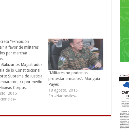
creta “exhibición
l” a favor de militares
dos por marchar
os
nSalazar os Magistrados
ala de lo Constitucional
“Militares no podemos
orte Suprema de Justicia
protestar armados”: Munguía
ampararon, rx por medio
Payés
Habeas Corpus,
18 agosto, 2015
fil a 14 soldados que
sto, 2015
En «Nacionales»
detenidos por el delito
cionales»
ición en tiempos de paz,
testar e intentar
r con armamento en
l palacio…