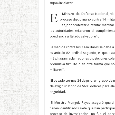
@JoakinSalazar
E
l Ministro de Defensa Nacional,
vi
proceso disciplinario contra 14 mili
Paz, por protestar e intentar marchar
las autoridades reiteraron el cumplimient
obediencia al Estado salvadoreño.
La medida contra los 14 militares se debe a 
su artículo 82, ordinal segundo, el que est
más, hagan reclamaciones o peticiones colec
promueva tumulto o en otra forma que no s
militares”.
El pasado viernes 24 de julio, un grupo de mi
de exigir un bono de $600 dólares para elem
seguridad.
El Ministro Munguía Payes aseguró que el 
tienen identificados siete que han particip
proceso de investigación, no fue el ad