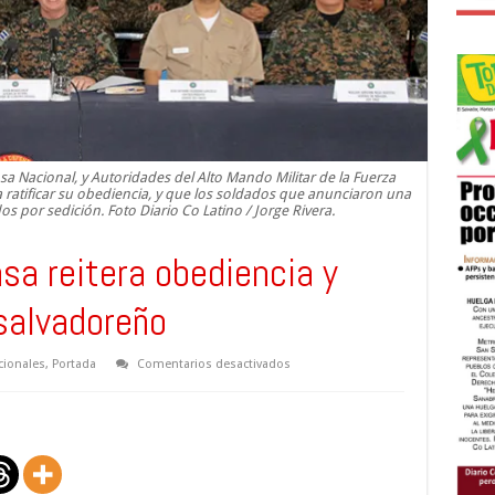
a Nacional, y Autoridades del Alto Mando Militar de la Fuerza
 ratificar su obediencia, y que los soldados que anunciaron una
os por sedición. Foto Diario Co Latino / Jorge Rivera.
sa reitera obediencia y
salvadoreño
en
cionales
,
Portada
Comentarios desactivados
Ministerio
de
defensa
reitera
obediencia
y
respeto
al
Estado