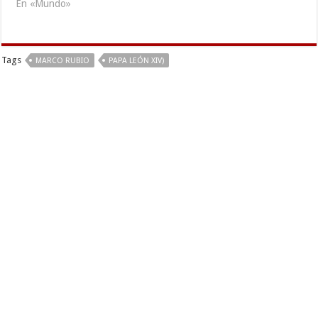
En «Mundo»
Tags
MARCO RUBIO
PAPA LEÓN XIV)