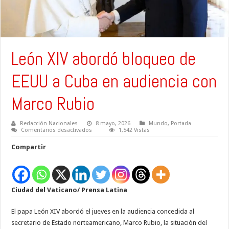
León XIV abordó bloqueo de
EEUU a Cuba en audiencia con
Marco Rubio
Redacción Nacionales
8 mayo, 2026
Mundo
,
Portada
en
Comentarios desactivados
1,542 Vistas
León
XIV
Compartir
abordó
bloqueo
de
EEUU a
Cuba
en
Ciudad del Vaticano/
Prensa Latina
audiencia
con
Marco
Rubio
El papa León XIV abordó el jueves en la audiencia concedida al
secretario de Estado norteamericano, Marco Rubio, la situación del