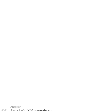
Anterior
Papa León XIV presentó su