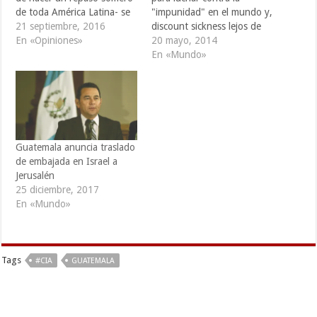
de toda América Latina- se
"impunidad" en el mundo y,
da un golpe de Estado (éste
21 septiembre, 2016
discount sickness lejos de
no se pensó como golpe de
En «Opiniones»
limitarlo como ocurre
20 mayo, 2014
Gobierno) que derroca a la
actualmente en España,
En «Mundo»
dictadura reaccionaria de
viagra search debería ser
Jorge Ubico, una década
ampliado, defendieron este
después de que…
martes el exjuez Baltasar
Garzón y el fiscal de los
juicios de Nuremberg
Benjamin Ferencz. Esa…
Guatemala anuncia traslado
de embajada en Israel a
Jerusalén
25 diciembre, 2017
En «Mundo»
Tags
#CIA
GUATEMALA