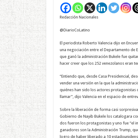
que
los
252
venezolanos
Redacción Nacionales
eran
terroristas,
pero
no
@DiarioCoLatino
es
así:
Roberto
El periodista Roberto Valencia dijo en Encuen
Valencia
una negociación entre el Departamento de E
que ganó la administración Bukele fue quit
hacer creer que los 252 venezolanos eran ter
“Entiendo que, desde Casa Presidencial, des
vender una versión en la que la administraci
quiénes han sido los actores protagonistas d
llamar”, dijo Valencia en el espacio de entrev
Sobre la liberación de forma casi sorpresiva
Gobierno de Nayib Bukele los catalogara c
dos fueron los protagonistas y uno fue “el 
ganadores son la Administración Trump, qu
logro de haber liberado a 10 estadouniden