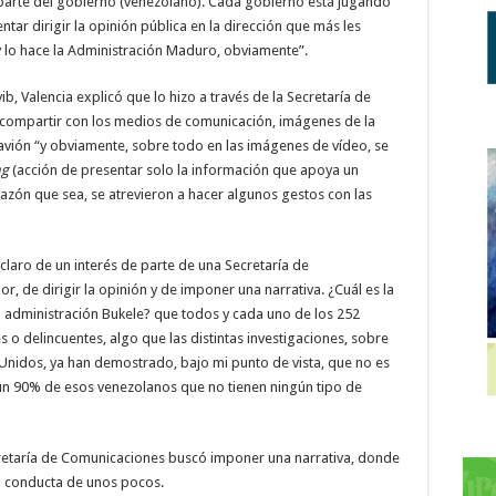
parte del gobierno (venezolano). Cada gobierno está jugando
tar dirigir la opinión pública en la dirección que más les
y lo hace la Administración Maduro, obviamente”.
b, Valencia explicó que lo hizo a través de la Secretaría de
compartir con los medios de comunicación, imágenes de la
 avión “y obviamente, sobre todo en las imágenes de vídeo, se
ng
(acción de presentar solo la información que apoya un
azón que sea, se atrevieron a hacer algunos gestos con las
claro de un interés de parte de una Secretaría de
r, de dirigir la opinión y de imponer una narrativa. ¿Cuál es la
a administración Bukele? que todos y cada uno de los 252
es o delincuentes, algo que las distintas investigaciones, sobre
Unidos, ya han demostrado, bajo mi punto de vista, que no es
un 90% de esos venezolanos que no tienen ningún tipo de
cretaría de Comunicaciones buscó imponer una narrativa, donde
a conducta de unos pocos.