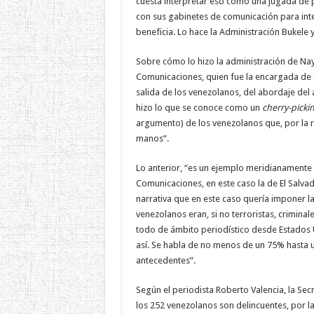
cuesta interpretar eso como una jugada de 
con sus gabinetes de comunicación para inten
beneficia. Lo hace la Administración Bukele 
Sobre cómo lo hizo la administración de Nayi
Comunicaciones, quien fue la encargada de 
salida de los venezolanos, del abordaje del
hizo lo que se conoce como un
cherry-picki
argumento) de los venezolanos que, por la r
manos”.
Lo anterior, “es un ejemplo meridianamente 
Comunicaciones, en este caso la de El Salvado
narrativa que en este caso quería imponer l
venezolanos eran, si no terroristas, criminal
todo de ámbito periodístico desde Estados 
así. Se habla de no menos de un 75% hasta 
antecedentes”.
Según el periodista Roberto Valencia, la Se
los 252 venezolanos son delincuentes, por l