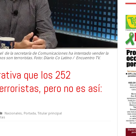
 el de la secretaría de Comunicaciones ha intentado vender la
os son terroristas. Foto: Diario Co Latino / Encuentro TV.
ativa que los 252
rroristas, pero no es así:
Nacionales
,
Portada
,
Titular principal
stas