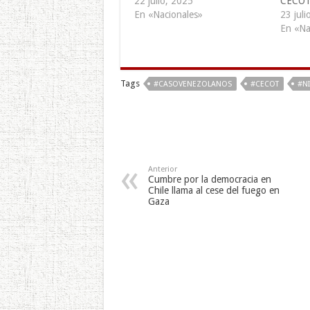
22 julio, 2025
CECO
En «Nacionales»
23 juli
En «Na
Tags
#CASOVENEZOLANOS
#CECOT
#N
Anterior
Cumbre por la democracia en
Chile llama al cese del fuego en
Gaza