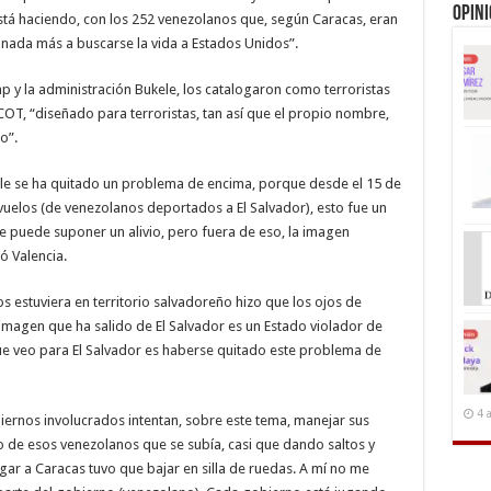
Opin
stá haciendo, con los 252 venezolanos que, según Caracas, eran
nada más a buscarse la vida a Estados Unidos”.
p y la administración Bukele, los catalogaron como terroristas
OT, “diseñado para terroristas, tan así que el propio nombre,
o”.
kele se ha quitado un problema de encima, porque desde el 15 de
uelos (de venezolanos deportados a El Salvador), esto fue un
e puede suponer un alivio, pero fuera de eso, la imagen
ó Valencia.
s estuviera en territorio salvadoreño hizo que los ojos de
 imagen que ha salido de El Salvador es un Estado violador de
e veo para El Salvador es haberse quitado este problema de
4 
ernos involucrados intentan, sobre este tema, manejar sus
o de esos venezolanos que se subía, casi que dando saltos y
egar a Caracas tuvo que bajar en silla de ruedas. A mí no me