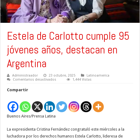
Estela de Carlotto cumple 95
jóvenes años, destacan en
Argentina
Administraador
23 octubre, 2025
Latinoamerica
en
Comentarios desactivados
1,444 Vistas
Estela
de
Compartir
Carlotto
cumple
95
jóvenes
años,
destacan
Buenos Aires/Prensa Latina
en
Argentina
La expresidenta Cristina Fernández congratuló este miércoles a la
luchadora por los derechos humanos Estela Carlotto, lideresa de