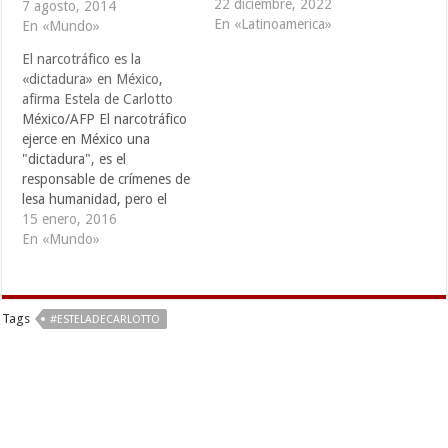
22 diciembre, 2022
organización humanitaria
7 agosto, 2014
En «Latinoamerica»
argentina Abuelas de Plaza
En «Mundo»
de Mayo, encontró a
El narcotráfico es la
Guido, un hombre con
«dictadura» en México,
dudas sobre su origen que
afirma Estela de Carlotto
se sometió voluntariamente
México/AFP El narcotráfico
a las pruebas de ADN que
ejerce en México una
probaron que era su…
"dictadura", es el
responsable de crímenes de
lesa humanidad, pero el
Estado mexicano es
15 enero, 2016
responsable de tolerar a
En «Mundo»
esos criminales, dijo la
argentina Estela de
Carlotto, presidenta de las
Tags
Abuelas de Plaza de Mayo.
#ESTELADECARLOTTO
La activista argentina habló
en la presentación del
informe…