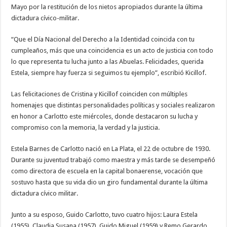
Mayo por la restitución de los nietos apropiados durante la última
dictadura cívico-militar.
“Que el Día Nacional del Derecho a la Identidad coincida con tu
cumpleaños, más que una coincidencia es un acto de justicia con todo
lo que representa tu lucha junto a las Abuelas. Felicidades, querida
Estela, siempre hay fuerza si seguimos tu ejemplo”, escribió Kicillof.
Las felicitaciones de Cristina y Kicillof coinciden con múltiples
homenajes que distintas personalidades políticas y sociales realizaron
en honor a Carlotto este miércoles, donde destacaron su lucha y
compromiso con la memoria, la verdad y la justicia.
Estela Barnes de Carlotto nació en La Plata, el 22 de octubre de 1930.
Durante su juventud trabajó como maestra y más tarde se desempeñó
como directora de escuela en la capital bonaerense, vocación que
sostuvo hasta que su vida dio un giro fundamental durante la última
dictadura cívico militar.
Junto a su esposo, Guido Carlotto, tuvo cuatro hijos: Laura Estela
(1955), Claudia Susana (1957), Guido Miguel (1959) y Remo Gerardo