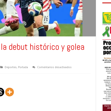
la debut histórico y golea
en
Deportes
,
Portada
Comentarios desactivados
Estados
Unidos
sella
debut
histórico
y
golea
4-
1
a
Paraguay