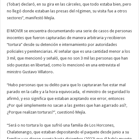
(Tobar) declaró, en su gira en las cárceles, que todo estaba bien, pero
no llegó donde estaban las presas del régimen, su visita fue a otros
sectores”, manifestó Mejía.
El MOVIR se encuentra documentando una serie de casos de personas
inocentes que fueron capturadas de manera arbitraria y recibieron
“tortura” desde su detención e internamiento por autoridades
policiales y penitenciarias. Al señalar que es una cantidad menor a los
3 mil, que mencionó y señaló, que no son 3 mil las personas que han
sido puestas en libertad, como lo mencionó en una entrevista el
ministro Gustavo Villatoro.
“Hubo personas que su delito para que lo capturaran fue estar mal
parado en la calle y a la hora equivocada, el ministro de seguridad lo
afirmó, y eso significa que estaban aceptando ese error, entonces
¿Por qué simplemente no sacan a las gentes que han agarrado así?,
¿Porque realizan torturas?”, cuestionó Mejía.
“Será o no tortura lo que sufrió una familia de Los Horcones,
Chalatenango, que estaban depositando el paquete desde junio a su
familiar y se dieron cuenta hasta diciembre (2022) que él había muerto