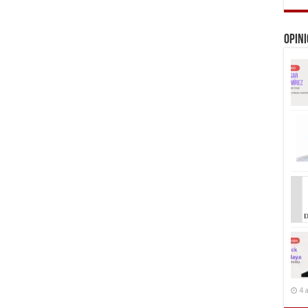
Opin
4 