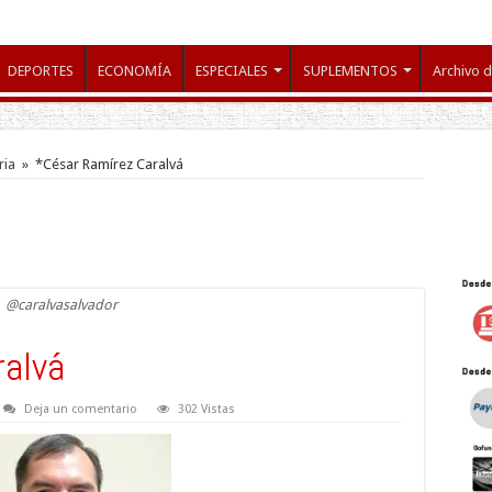
DEPORTES
ECONOMÍA
ESPECIALES
SUPLEMENTOS
Archivo d
ria
»
*César Ramírez Caralvá
@caralvasalvador
ralvá
Deja un comentario
302 Vistas