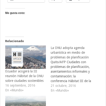
Me gusta esto:
Relacionado
La ONU adopta agenda
urbanística en medio de
problemas de planificación
Quito/AFP Ciudades con
problemas de planificación,
Ecuador acogerá la III
asentamientos informales y
reunión Hábitat de la ONU
contaminación: la
sobre ciudades sostenibles
conferencia Hábitat III de la
16 septiembre, 2016
ONU culminó el jueves en
21 octubre, 2016
En «Mundo»
Quito tras la aprobación de
En «Mundo»
una agenda global con
recomendaciones para
mejorar la urbanización