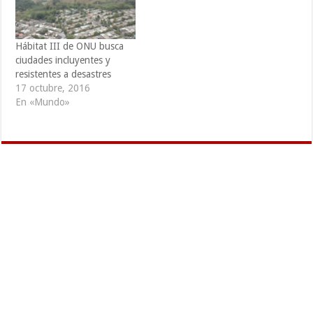
dentro de los próximos 20
años. La Nueva Agenda
Urbana promueve el
Hábitat III de ONU busca
"crecimiento planificado,
ciudades incluyentes y
la…
resistentes a desastres
17 octubre, 2016
En «Mundo»