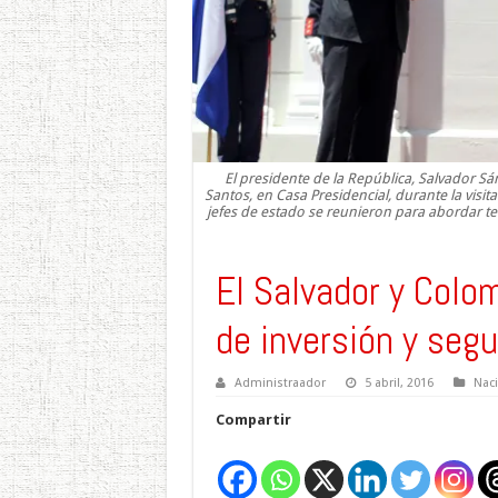
El presidente de la República, Salvador 
Santos, en Casa Presidencial, durante la visit
jefes de estado se reunieron para abordar t
El Salvador y Colo
de inversión y segu
Administraador
5 abril, 2016
Nac
Compartir