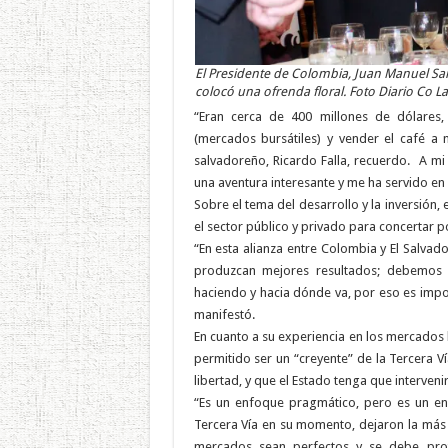
El Presidente de Colombia, Juan Manuel Sa
colocó una ofrenda floral. Foto Diario Co La
“Eran cerca de 400 millones de dólares,
(mercados bursátiles) y vender el café a
salvadoreño, Ricardo Falla, recuerdo. A m
una aventura interesante y me ha servido en m
Sobre el tema del desarrollo y la inversión
el sector público y privado para concertar p
“En esta alianza entre Colombia y El Salvad
produzcan mejores resultados; debemos 
haciendo y hacia dónde va, por eso es imp
manifestó.
En cuanto a su experiencia en los mercados 
permitido ser un “creyente” de la Tercera V
libertad, y que el Estado tenga que interven
“Es un enfoque pragmático, pero es un enf
Tercera Vía en su momento, dejaron la más 
mercados sean perfectos y se debe pro