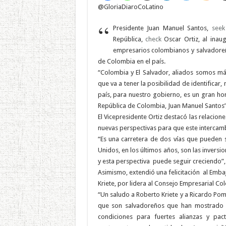
@GloriaDiaroCoLatino
“
Presidente Juan Manuel Santos,
seek
República,
check
Oscar Ortiz, al inaug
empresarios colombianos y salvadoreños
de Colombia en el país.
“Colombia y El Salvador, aliados somos má
que va a tener la posibilidad de identifica
país, para nuestro gobierno, es un gran hon
República de Colombia, Juan Manuel Santos”, 
El Vicepresidente Ortiz destacó las relacio
nuevas perspectivas para que este intercamb
“Es una carretera de dos vías que pueden 
Unidos, en los últimos años, son las invers
y esta perspectiva puede seguir creciendo”,
Asimismo, extendió una felicitación al Emba
Kriete, por lidera al Consejo Empresarial 
“Un saludo a Roberto Kriete y a Ricardo Pom
que son salvadoreños que han mostrado u
condiciones para fuertes alianzas y pa