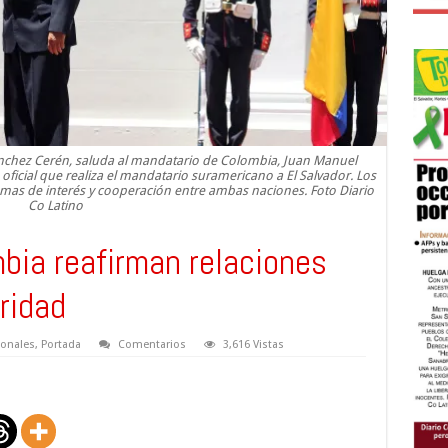
Sánchez Cerén, saluda al mandatario de Colombia, Juan Manuel
a oficial que realiza el mandatario suramericano a El Salvador. Los
emas de interés y cooperación entre ambas naciones. Foto Diario
Co Latino
mbia reafirman relaciones
ridad
ionales
,
Portada
Comentarios
3,616 Vistas