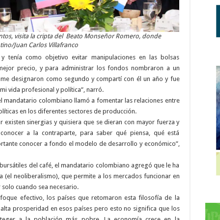
ntos, visita la cripta del Beato Monseñor Romero, donde
tino/Juan Carlos Villafranco
 y tenía como objetivo evitar manipulaciones en las bolsas
 mejor precio, y para administrar los fondos nombraron a un
i me designaron como segundo y compartí con él un año y fue
i vida profesional y política”, narró.
, el mandatario colombiano llamó a fomentar las relaciones entre
olíticas en los diferentes sectores de producción.
or existen sinergias y quisiera que se dieran con mayor fuerza y
conocer a la contraparte, para saber qué piensa, qué está
ortante conocer a fondo el modelo de desarrollo y económico”,
bursátiles del café, el mandatario colombiano agregó que le ha
ía (el neoliberalismo), que permite a los mercados funcionar en
ir solo cuando sea necesario.
oque efectivo, los países que retomaron esta filosofía de la
alta prosperidad en esos países pero esto no significa que los
teger a la población más pobre. La economía crece en la