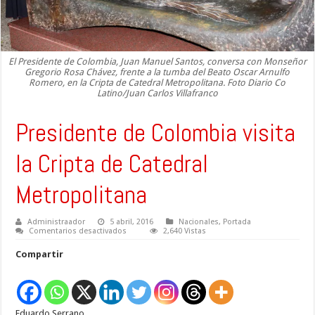
El Presidente de Colombia, Juan Manuel Santos, conversa con Monseñor
Gregorio Rosa Chávez, frente a la tumba del Beato Oscar Arnulfo
Romero, en la Cripta de Catedral Metropolitana. Foto Diario Co
Latino/Juan Carlos Villafranco
Presidente de Colombia visita
la Cripta de Catedral
Metropolitana
Administraador
5 abril, 2016
Nacionales
,
Portada
en
Comentarios desactivados
2,640 Vistas
Presidente
de
Compartir
Colombia
visita
la
Cripta
de
Catedral
Eduardo Serrano
Metropolitana