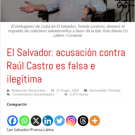
El embajador de Cuba en El Salvador, Tomás Lorenzo, destacó el
respaldo de colectivos salvadoreños a favor de la Isla. Foto Diario Co
Latino / Cortesía
El Salvador: acusación contra
Raúl Castro es falsa e
ilegítima
Redacción Nacionales
21 mayo, 2026
Nacionales
,
Portada
en
Comentarios desactivados
2,475 Vistas
El
Salvador:
Compartir
acusación
contra
Raúl
Castro
es
falsa
San Salvador/Prensa Latina
e
ilegítima