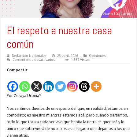
El respeto a nuestra casa
común
Redacción Nacionales
23 abril, 2026
Opiniones
en
Comentarios desactivados
1,337 Vistas
El
respeto
Compartir
a
nuestra
casa
común
Por Zoraya Urbina*
Nos sentimos dueños de un espacio del que, en realidad, estamos en
comodato; es nuestro mientras estamos acá, pero cuando partamos,
todo lo que toca a cada ser vivo que habita la tierra se quedará y lo
único que sobrevivirá de nosotros es el legado que dejamos a los que
vienen atrás.