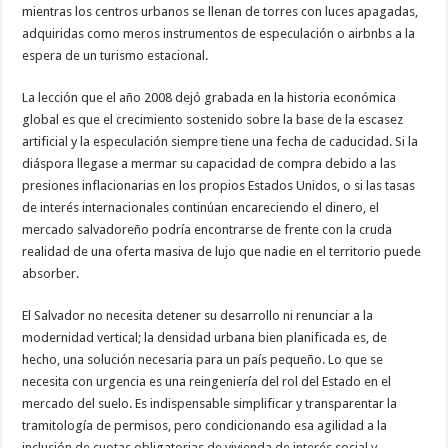
mientras los centros urbanos se llenan de torres con luces apagadas,
adquiridas como meros instrumentos de especulación o airbnbs a la
espera de un turismo estacional.
​La lección que el año 2008 dejó grabada en la historia económica
global es que el crecimiento sostenido sobre la base de la escasez
artificial y la especulación siempre tiene una fecha de caducidad. Si la
diáspora llegase a mermar su capacidad de compra debido a las
presiones inflacionarias en los propios Estados Unidos, o si las tasas
de interés internacionales continúan encareciendo el dinero, el
mercado salvadoreño podría encontrarse de frente con la cruda
realidad de una oferta masiva de lujo que nadie en el territorio puede
absorber.
​El Salvador no necesita detener su desarrollo ni renunciar a la
modernidad vertical; la densidad urbana bien planificada es, de
hecho, una solución necesaria para un país pequeño. Lo que se
necesita con urgencia es una reingeniería del rol del Estado en el
mercado del suelo. Es indispensable simplificar y transparentar la
tramitología de permisos, pero condicionando esa agilidad a la
inclusión de cuotas obligatorias de vivienda de interés social y