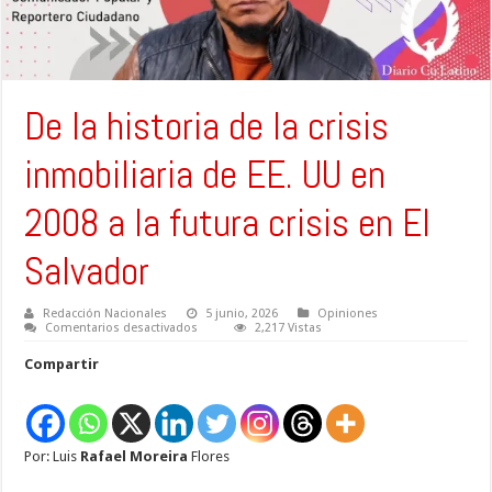
De la historia de la crisis
inmobiliaria de EE. UU en
2008 a la futura crisis en El
Salvador
Redacción Nacionales
5 junio, 2026
Opiniones
en
Comentarios desactivados
2,217 Vistas
De
la
Compartir
historia
de
la
crisis
inmobiliaria
de
Por: Luis
Rafael Moreira
Flores
EE.
UU
en