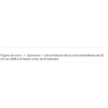
Página de inicio
»
Opiniones
»
De la historia de la crisis inmobiliaria de EE.
UU en 2008 a la futura crisis en El Salvador