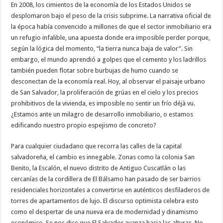
2008
​En 2008, los cimientos de la economía de los Estados Unidos se
a
desplomaron bajo el peso de la crisis subprime. La narrativa oficial de
la
futura
la época había convencido a millones de que el sector inmobiliario era
crisis
en
un refugio infalible, una apuesta donde era imposible perder porque,
El
según la lógica del momento, “la tierra nunca baja de valor”. Sin
Salvador
embargo, el mundo aprendió a golpes que el cemento y los ladrillos
también pueden flotar sobre burbujas de humo cuando se
desconectan de la economía real. Hoy, al observar el paisaje urbano
de San Salvador, la proliferación de grúas en el cielo y los precios
prohibitivos de la vivienda, es imposible no sentir un frío déjà vu.
¿Estamos ante un milagro de desarrollo inmobiliario, o estamos
edificando nuestro propio espejismo de concreto?
Para cualquier ciudadano que recorra las calles de la capital
salvadoreña, el cambio es innegable. Zonas como la colonia San
Benito, la Escalón, el nuevo distrito de Antiguo Cuscatlán o las
cercanías de la cordillera de El Bálsamo han pasado de ser barrios
residenciales horizontales a convertirse en auténticos desfiladeros de
torres de apartamentos de lujo. El discurso optimista celebra esto
como el despertar de una nueva era de modernidad y dinamismo
económico. Se nos dice que El Salvador avanza hacia las alturas. No