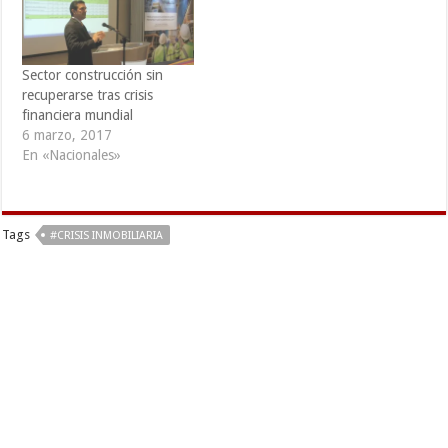
hipotecarios. "Confirmamos
planeta, evaluado a 74
las especulaciones de los
billones de…
mercados de que el…
Sector construcción sin
recuperarse tras crisis
financiera mundial
6 marzo, 2017
En «Nacionales»
Tags
#CRISIS INMOBILIARIA