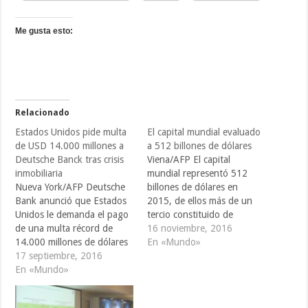
Me gusta esto:
Relacionado
Estados Unidos pide multa
El capital mundial evaluado
de USD 14.000 millones a
a 512 billones de dólares
Deutsche Banck tras crisis
Viena/AFP El capital
inmobiliaria
mundial representó 512
Nueva York/AFP Deutsche
billones de dólares en
Bank anunció que Estados
2015, de ellos más de un
Unidos le demanda el pago
tercio constituido de
de una multa récord de
créditos, según un estudio
16 noviembre, 2016
14.000 millones de dólares
publicado el miércoles por
En «Mundo»
para poner fin a un litigio
17 septiembre, 2016
el diario austriaco Kurier. El
inmobiliario que se remonta
En «Mundo»
capital representa así cerca
a la crisis financiera de
de siete veces el Producto
2008, originada con bonos
Interior Bruto(PIB) del