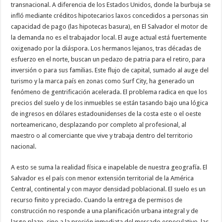
transnacional. A diferencia de los Estados Unidos, donde la burbuja se
infló mediante créditos hipotecarios laxos concedidos a personas sin
capacidad de pago (las hipotecas basura), en El Salvador el motor de
la demanda no es el trabajador local. El auge actual está fuertemente
oxigenado por la diáspora. Los hermanos lejanos, tras décadas de
esfuerzo en el norte, buscan un pedazo de patria para el retiro, para
inversión o para sus familias. Este flujo de capital, sumado al auge del
turismo y la marca país en zonas como Surf City, ha generado un
fenómeno de gentrificación acelerada. El problema radica en que los
precios del suelo y de los inmuebles se están tasando bajo una lógica
de ingresos en dólares estadounidenses de la costa este o el oeste
norteamericano, desplazando por completo al profesional, al
maestro o al comerciante que vive y trabaja dentro del territorio
nacional.
​A esto se suma la realidad física e inapelable de nuestra geografía. El
Salvador es el país con menor extensión territorial de la América
Central, continental y con mayor densidad poblacional. El suelo es un
recurso finito y preciado. Cuando la entrega de permisos de
construcción no responde a una planificación urbana integral y de
largo plazo, sino a la presión inmediata del mercado especulativo, las