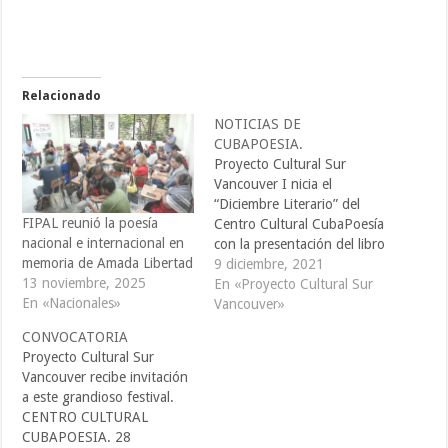
Relacionado
NOTICIAS DE
CUBAPOESIA.
Proyecto Cultural Sur
Vancouver I nicia el
“Diciembre Literario” del
FIPAL reunió la poesía
Centro Cultural CubaPoesía
nacional e internacional en
con la presentación del libro
memoria de Amada Libertad
“Más bien el tiempo”, del
9 diciembre, 2021
13 noviembre, 2025
poeta cubano Carlos Martí.
En «Proyecto Cultural Sur
En «Nacionales»
como parte de la
Vancouver»
celebración de su 71
CONVOCATORIA
aniversario, este 2 de
Proyecto Cultural Sur
diciembre de 2021. Con
Vancouver recibe invitación
prólogo de Francisco López
a este grandioso festival.
Sacha y una…
CENTRO CULTURAL
CUBAPOESIA. 28