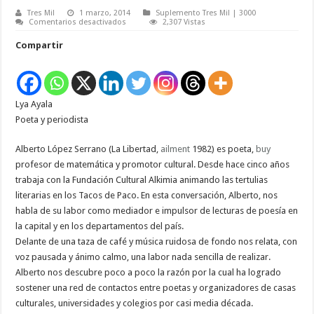
Tres Mil
1 marzo, 2014
Suplemento Tres Mil | 3000
en
Comentarios desactivados
2,307 Vistas
“El
punto
Compartir
es
que
haya
siempre
lectura
de
Lya Ayala
poesía,
porque
Poeta y periodista
el
público
se
Alberto López Serrano (La Libertad,
ailment
1982) es poeta,
buy
respeta”
profesor de matemática y promotor cultural. Desde hace cinco años
trabaja con la Fundación Cultural Alkimia animando las tertulias
literarias en los Tacos de Paco. En esta conversación, Alberto, nos
habla de su labor como mediador e impulsor de lecturas de poesía en
la capital y en los departamentos del país.
Delante de una taza de café y música ruidosa de fondo nos relata, con
voz pausada y ánimo calmo, una labor nada sencilla de realizar.
Alberto nos descubre poco a poco la razón por la cual ha logrado
sostener una red de contactos entre poetas y organizadores de casas
culturales, universidades y colegios por casi media década.