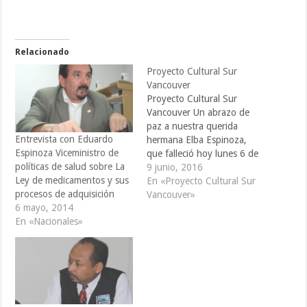
Relacionado
Proyecto Cultural Sur
Vancouver
Proyecto Cultural Sur
Vancouver Un abrazo de
paz a nuestra querida
Entrevista con Eduardo
hermana Elba Espinoza,
Espinoza Viceministro de
que falleció hoy lunes 6 de
políticas de salud sobre La
junio 2016 a las 11 de la
9 junio, 2016
Ley de medicamentos y sus
maña. Con mucho dolor
En «Proyecto Cultural Sur
procesos de adquisición
comunica a la comunidad
Vancouver»
6 mayo, 2014
Latinoamericana que esta
En «Nacionales»
mañana falleció nuestra
compatriota, amiga y
luchador social Incansable
defensora de sus…