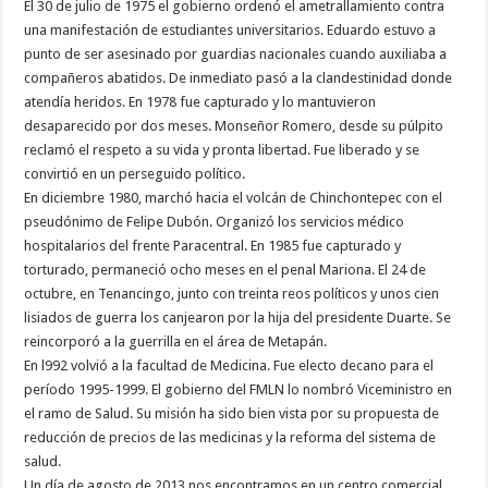
El 30 de julio de 1975 el gobierno ordenó el ametrallamiento contra
una manifestación de estudiantes universitarios. Eduardo estuvo a
punto de ser asesinado por guardias nacionales cuando auxiliaba a
compañeros abatidos. De inmediato pasó a la clandestinidad donde
atendía heridos. En 1978 fue capturado y lo mantuvieron
desaparecido por dos meses. Monseñor Romero, desde su púlpito
reclamó el respeto a su vida y pronta libertad. Fue liberado y se
convirtió en un perseguido político.
En diciembre 1980, marchó hacia el volcán de Chinchontepec con el
pseudónimo de Felipe Dubón. Organizó los servicios médico
hospitalarios del frente Paracentral. En 1985 fue capturado y
torturado, permaneció ocho meses en el penal Mariona. El 24 de
octubre, en Tenancingo, junto con treinta reos políticos y unos cien
lisiados de guerra los canjearon por la hija del presidente Duarte. Se
reincorporó a la guerrilla en el área de Metapán.
En l992 volvió a la facultad de Medicina. Fue electo decano para el
período 1995-1999. El gobierno del FMLN lo nombró Viceministro en
el ramo de Salud. Su misión ha sido bien vista por su propuesta de
reducción de precios de las medicinas y la reforma del sistema de
salud.
Un día de agosto de 2013 nos encontramos en un centro comercial.