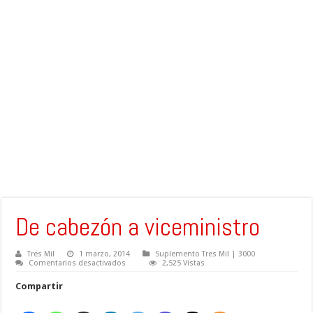
De cabezón a viceministro
Tres Mil
1 marzo, 2014
Suplemento Tres Mil | 3000
en
Comentarios desactivados
2,525 Vistas
De
cabezón
Compartir
a
viceministro