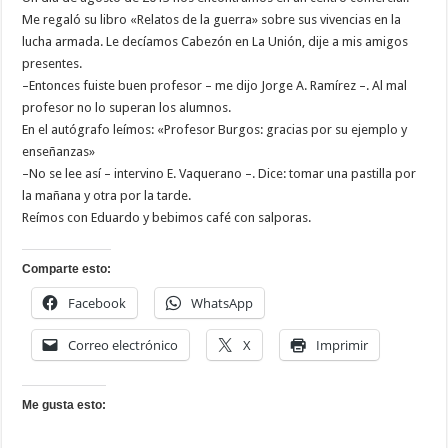
Me regaló su libro «Relatos de la guerra» sobre sus vivencias en la
lucha armada. Le decíamos Cabezón en La Unión, dije a mis amigos
presentes.
–Entonces fuiste buen profesor – me dijo Jorge A. Ramírez –. Al mal
profesor no lo superan los alumnos.
En el autógrafo leímos: «Profesor Burgos: gracias por su ejemplo y
enseñanzas»
–No se lee así – intervino E. Vaquerano –. Dice: tomar una pastilla por
la mañana y otra por la tarde.
Reímos con Eduardo y bebimos café con salporas.
Comparte esto:
Facebook
WhatsApp
Correo electrónico
X
Imprimir
Me gusta esto: