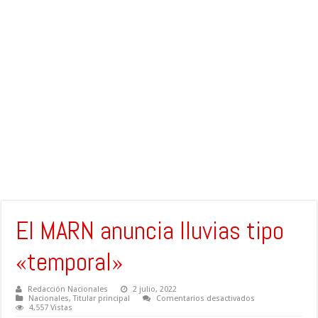
El MARN anuncia lluvias tipo
«temporal»
Redacción Nacionales
2 julio, 2022
en
Nacionales
,
Titular principal
Comentarios desactivados
El
4,557 Vistas
MARN