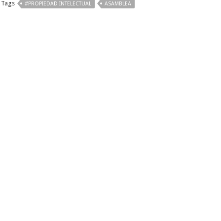
Tags
se habló de la importancia
#PROPIEDAD INTELECTUAL
ASAMBLEA
de los derechos de autor,
propiedad intelectual y la
propiedad industrial. El…