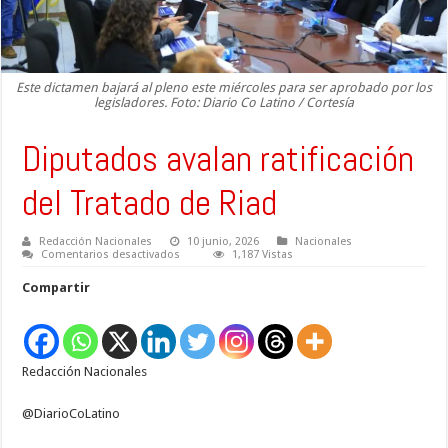
Este dictamen bajará al pleno este miércoles para ser aprobado por los
legisladores. Foto: Diario Co Latino / Cortesía
Diputados avalan ratificación
del Tratado de Riad
Redacción Nacionales
10 junio, 2026
Nacionales
en
Comentarios desactivados
1,187 Vistas
Diputados
avalan
Compartir
ratificación
del
Tratado
de
Riad
Redacción Nacionales
@DiarioCoLatino