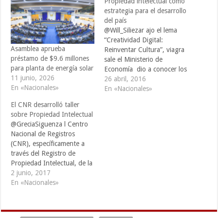
Propiedad intelectual como
estrategia para el desarrollo
del país
@Will_Siliezar ajo el lema
“Creatividad Digital:
Asamblea aprueba
Reinventar Cultura”, viagra
préstamo de $9.6 millones
sale el Ministerio de
para planta de energía solar
Economía dio a conocer los
11 junio, 2026
avances de la Política
26 abril, 2016
En «Nacionales»
Nacional de Propiedad
En «Nacionales»
Intelectual, thumb la cual,
El CNR desarrolló taller
propone la propiedad
sobre Propiedad Intelectual
intelectual como una
@GreciaSiguenza l Centro
herramienta clave para el
Nacional de Registros
desarrollo económico del
(CNR), específicamente a
país. La actividad se llevó a
través del Registro de
cabo en…
Propiedad Intelectual, de la
mano de la Secretaría
2 junio, 2017
Ejecutiva del Sistema de
En «Nacionales»
Integración
Centroamericana (SICA),
llevó a cabo un taller donde