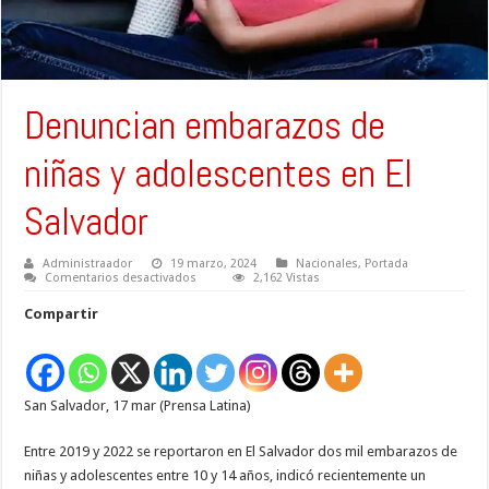
Denuncian embarazos de
niñas y adolescentes en El
Salvador
Administraador
19 marzo, 2024
Nacionales
,
Portada
en
Comentarios desactivados
2,162 Vistas
Denuncian
embarazos
Compartir
de
niñas
y
adolescentes
en
El
San Salvador, 17 mar (Prensa Latina)
Salvador
Entre 2019 y 2022 se reportaron en El Salvador dos mil embarazos de
niñas y adolescentes entre 10 y 14 años, indicó recientemente un