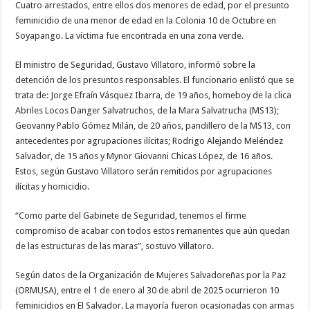
Cuatro arrestados, entre ellos dos menores de edad, por el presunto
feminicidio de una menor de edad en la Colonia 10 de Octubre en
Soyapango. La víctima fue encontrada en una zona verde.
El ministro de Seguridad, Gustavo Villatoro, informó sobre la
detención de los presuntos responsables. El funcionario enlistó que se
trata de: Jorge Efraín Vásquez Ibarra, de 19 años, homeboy de la clica
Abriles Locos Danger Salvatruchos, de la Mara Salvatrucha (MS13);
Geovanny Pablo Gómez Milán, de 20 años, pandillero de la MS13, con
antecedentes por agrupaciones ilícitas; Rodrigo Alejando Meléndez
Salvador, de 15 años y Mynor Giovanni Chicas López, de 16 años.
Estos, según Gustavo Villatoro serán remitidos por agrupaciones
ilícitas y homicidio.
“Como parte del Gabinete de Seguridad, tenemos el firme
compromiso de acabar con todos estos remanentes que aún quedan
de las estructuras de las maras”, sostuvo Villatoro.
Según datos de la Organización de Mujeres Salvadoreñas por la Paz
(ORMUSA), entre el 1 de enero al 30 de abril de 2025 ocurrieron 10
feminicidios en El Salvador. La mayoría fueron ocasionadas con armas