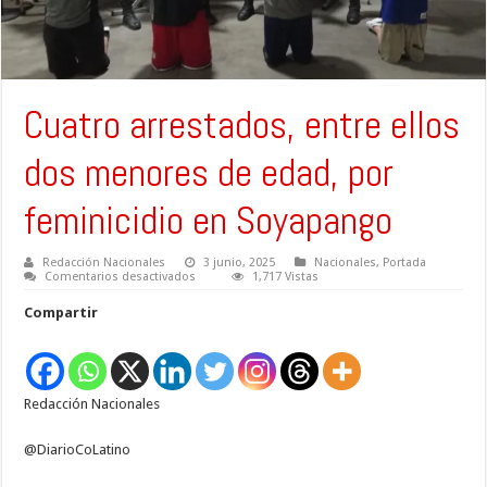
Cuatro arrestados, entre ellos
dos menores de edad, por
feminicidio en Soyapango
Redacción Nacionales
3 junio, 2025
Nacionales
,
Portada
en
Comentarios desactivados
1,717 Vistas
Cuatro
arrestados,
Compartir
entre
ellos
dos
menores
de
edad,
Redacción Nacionales
por
feminicidio
en
Soyapango
@DiarioCoLatino