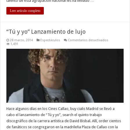
talento de esta agrupación nacional les ha llevado …
Leer artículo completo
“Tú y yo” Lanzamiento de lujo
en
28 marzo, 2014
Espectáculos
Comentarios desactivados
“Tú
1,491
y
yo”
Lanzamiento
de
lujo
Hace algunos días en los Cines Callao, buy cialis Madrid se llevó a
cabo el lanzamiento de “Tú y yo”, search el quinto trabajo
discográfico de la carrera artística de David Bisbal. Allí, order cientos
de fanáticos se congregaron en la madrileña Plaza de Callao con la