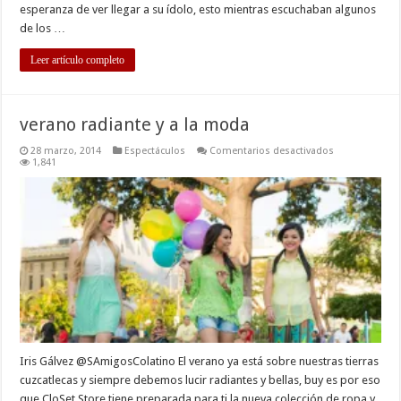
esperanza de ver llegar a su ídolo, esto mientras escuchaban algunos
de los …
Leer artículo completo
verano radiante y a la moda
en
28 marzo, 2014
Espectáculos
Comentarios desactivados
verano
1,841
radiante
y
a
la
moda
Iris Gálvez @SAmigosColatino El verano ya está sobre nuestras tierras
cuzcatlecas y siempre debemos lucir radiantes y bellas, buy es por eso
que CloSet Store tiene preparada para ti la nueva colección de ropa y