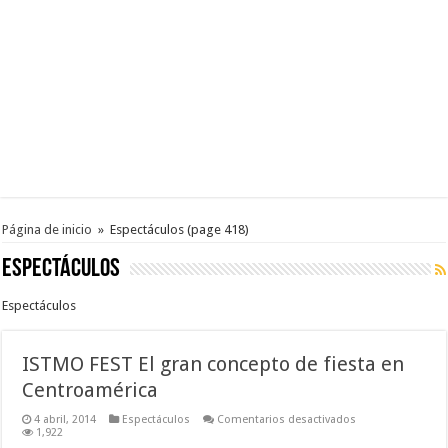
Página de inicio
»
Espectáculos
(page 418)
Espectáculos
Espectáculos
ISTMO FEST El gran concepto de fiesta en
Centroamérica
en
4 abril, 2014
Espectáculos
Comentarios desactivados
ISTMO
1,922
FEST