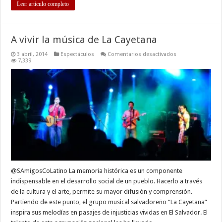
Leer artículo completo
A vivir la música de La Cayetana
en
3 abril, 2014
Espectáculos
Comentarios desactivados
A
7,339
vivir
la
música
de
La
Cayetana
@SAmigosCoLatino La memoria histórica es un componente
indispensable en el desarrollo social de un pueblo. Hacerlo a través
de la cultura y el arte, permite su mayor difusión y comprensión.
Partiendo de este punto, el grupo musical salvadoreño “La Cayetana”
inspira sus melodías en pasajes de injusticias vividas en El Salvador. El