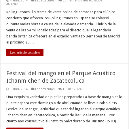
en
4 abril, 2014
Espectáculos
Comentarios desactivados
BREVES
1,942
INTERNACIONALE
Rolling Stones El sistema de venta online de entradas para el único
concierto que ofrecen los Rolling Stones en España se colapsó
durante varias horas a causa de la elevada demanda. El inicio de la
venta de las 54 mil localidades para el directo que la legendaria
banda británica ofrecerá en el estadio Santiago Bernabeu de Madrid
el próximo 25 …
Leer artículo completo
Festival del mango en el Parque Acuático
Ichanmichen de Zacatecoluca
3 abril, 2014
Espectáculos
1
12,124
Una exquisita variedad de platillos preparados a base de mango es lo
que te espera este domingo 6 de abril cuando se lleve a cabo el “IV
Festival del Mango”, actividad que tendrá lugar en el Parque Acuático
Ichanmichen en Zacatecoluca, a partir de las 9 de la mañana. Por
cuarto año consecutivo el Instituto Salvadoreño de Turismo (ISTU) …