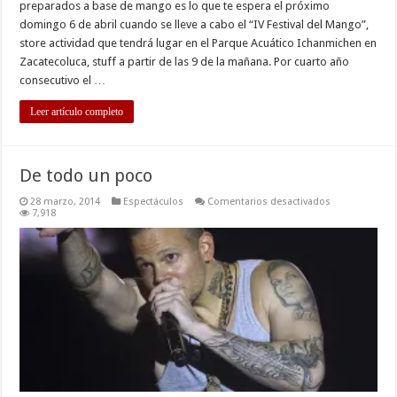
preparados a base de mango es lo que te espera el próximo
domingo 6 de abril cuando se lleve a cabo el “IV Festival del Mango”,
store actividad que tendrá lugar en el Parque Acuático Ichanmichen en
Zacatecoluca, stuff a partir de las 9 de la mañana. Por cuarto año
consecutivo el …
Leer artículo completo
De todo un poco
en
28 marzo, 2014
Espectáculos
Comentarios desactivados
De
7,918
todo
un
poco