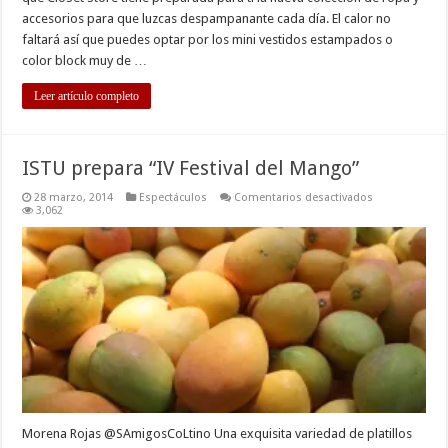
accesorios para que luzcas despampanante cada día. El calor no
faltará así que puedes optar por los mini vestidos estampados o
color block muy de …
Leer artículo completo
ISTU prepara “IV Festival del Mango”
en
28 marzo, 2014
Espectáculos
Comentarios desactivados
ISTU
3,062
prepara
“IV
Festival
del
Mango”
Morena Rojas @SAmigosCoLtino Una exquisita variedad de platillos