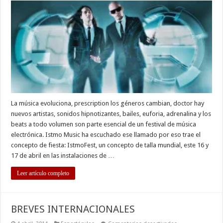
El
gran
concepto
de
fiesta
en
Centroamérica
La música evoluciona, prescription los géneros cambian, doctor hay
nuevos artistas, sonidos hipnotizantes, bailes, euforia, adrenalina y los
beats a todo volumen son parte esencial de un festival de música
electrónica. Istmo Music ha escuchado ese llamado por eso trae el
concepto de fiesta: IstmoFest, un concepto de talla mundial, este 16 y
17 de abril en las instalaciones de …
Leer artículo completo
BREVES INTERNACIONALES