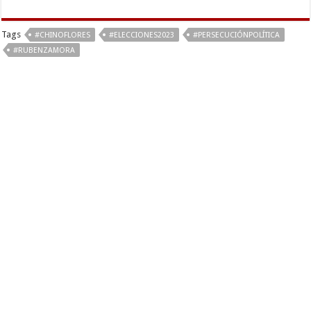
Tags
#CHINOFLORES
#ELECCIONES2023
#PERSECUCIÓNPOLÍTICA
#RUBENZAMORA