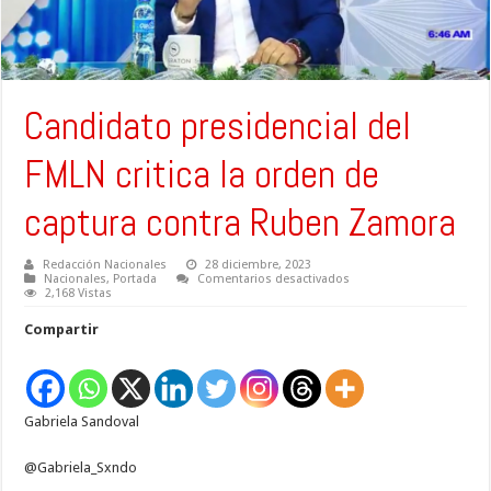
Candidato presidencial del
FMLN critica la orden de
captura contra Ruben Zamora
Redacción Nacionales
28 diciembre, 2023
en
Nacionales
,
Portada
Comentarios desactivados
Candidato
2,168 Vistas
presidencial
del
Compartir
FMLN
critica
la
orden
de
captura
Gabriela Sandoval
contra
Ruben
Zamora
@Gabriela_Sxndo