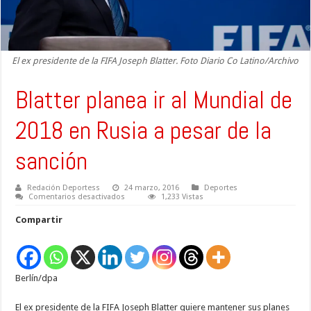
El ex presidente de la FIFA Joseph Blatter. Foto Diario Co Latino/Archivo
Blatter planea ir al Mundial de
2018 en Rusia a pesar de la
sanción
Redación Deportess
24 marzo, 2016
Deportes
en
Comentarios desactivados
1,233 Vistas
Blatter
planea
Compartir
ir
al
Mundial
de
2018
en
Berlín/dpa
Rusia
a
pesar
de
El ex presidente de la FIFA Joseph Blatter quiere mantener sus planes