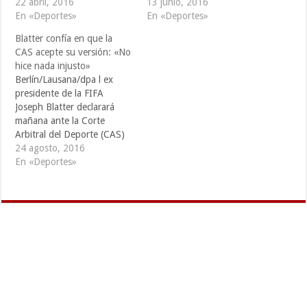
22 abril, 2016
13 junio, 2016
En «Deportes»
En «Deportes»
Blatter confía en que la
CAS acepte su versión: «No
hice nada injusto»
Berlín/Lausana/dpa l ex
presidente de la FIFA
Joseph Blatter declarará
mañana ante la Corte
Arbitral del Deporte (CAS)
de Lausana y confía en que
24 agosto, 2016
el tribunal acepte su
En «Deportes»
apelación y anule la sanción
de seis años que le impuso
la FIFA por un dudoso
pago. “Los jueces de la
CAS…