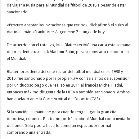
la
de viajar a Rusia para el Mundial de fútbol de 2018 a pesar de estar
sanción
sancionado.
«Procuro aceptar las invitaciones que recibo»,
click
afirmó el suizo al
diario alemán «Frankfurter Allgemeine Zeitung» de hoy.
De acuerdo con el rotativo,
look
Blatter recibió una carta esta semana
de presidente ruso,
sick
Vladimir Putin, para ser invitado de honor en
el Mundial.
Blatter, presidente del ente rector del fútbol mundial entre 1998 y
2015, fue sancionado por la propia FIFA con seis años de suspensión
por un dudoso pago que realizó en 2011 al francés Michel Platini,
entonces máximo dirigente de la UEFA y también sancionado. Ambos
han apelado ante la Corte Arbitral del Deporte (CAS).
Si la sanción se mantiene para cuando tenga lugar la gran cita
deportiva, entonces Blatter no podrá acudir al Mundial como invitado
de honor. Sólo podrá hacerlo como un espectador normal
comprando una entrada.