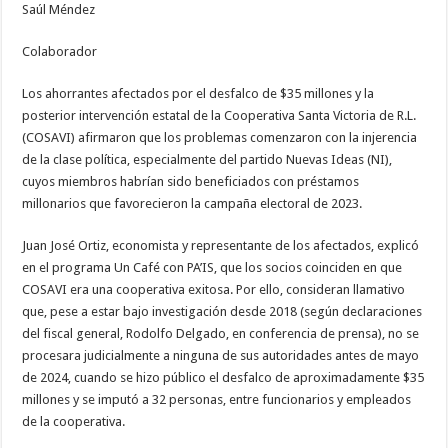
Saúl Méndez
intervención
de
la
clase
Colaborador
política”
Los ahorrantes afectados por el desfalco de $35 millones y la
posterior intervención estatal de la Cooperativa Santa Victoria de R.L.
(COSAVI) afirmaron que los problemas comenzaron con la injerencia
de la clase política, especialmente del partido Nuevas Ideas (NI),
cuyos miembros habrían sido beneficiados con préstamos
millonarios que favorecieron la campaña electoral de 2023.
Juan José Ortiz, economista y representante de los afectados, explicó
en el programa Un Café con PA’IS, que los socios coinciden en que
COSAVI era una cooperativa exitosa. Por ello, consideran llamativo
que, pese a estar bajo investigación desde 2018 (según declaraciones
del fiscal general, Rodolfo Delgado, en conferencia de prensa), no se
procesara judicialmente a ninguna de sus autoridades antes de mayo
de 2024, cuando se hizo público el desfalco de aproximadamente $35
millones y se imputó a 32 personas, entre funcionarios y empleados
de la cooperativa.