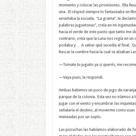
momento y colocar las provisiones. Ella llev
una. El césped siempre lo fantaseaba en lib
enseñaba la escuela. “La grama”, le decíamos,
palabras juguetonas”, creía en mi ingenuidad,
hacia el verde de este pasto que tanto me de
contrario, creía que la Luna nos regía en un 
podaba y… A saber qué sucedía al final. Qui
Rascar la cumbre hacia la cual se alzaban Las
—Tomate tu juguito ya si querés, me recome
—Vaya pues, le respondí.
Ambas bebimos un poco de jugo de naranja q
parque de la colonia. Esta vez no iríamos a
jugar con el viento y encumbrar las inquiet
señalaría el destino, al moverme como esas 
meneadas por un soplo.
Las pizcuchas las habíamos elaborado de for