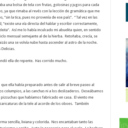
aba una bolsa de tela con frutas, golosinas y jugos para cada
ro, ya que rimaba al revés con la lección de gramática que me
 “sin la tica, pues no provenía de ese país”. “Tal vez en las
 “existe una vía directa del hablar y escribir correctamente,
leita”. Así me lo había inculcado mi abuelita quien, en sentido
ciclo mensual semejante al de la hierba. Retoñaba, crecía, se
zás una se volvía nube hasta ascender al astro de la noche.
 Delicias.
ndó ella de repente. Has corrido mucho.
ue ella había preparado antes de salir al breve paseo al
 los columpios, a las canchas ni a los deslizaderos. Deseábamos
as pizcuchas que habíamos fabricado en casa. El viento me
caricaturas de la tele al acorde de los oboes. También
ma sencilla, liviana y colorida. Nos encantaban tanto las