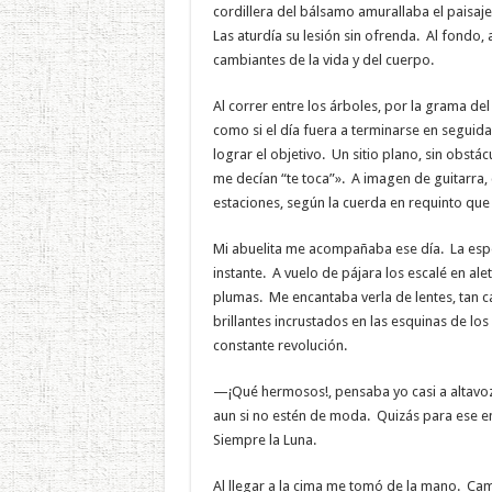
cordillera del bálsamo amurallaba el paisaj
Las aturdía su lesión sin ofrenda. Al fondo, 
cambiantes de la vida y del cuerpo.
Al correr entre los árboles, por la grama d
como si el día fuera a terminarse en seguida
lograr el objetivo. Un sitio plano, sin obstá
me decían “te toca”». A imagen de guitarra,
estaciones, según la cuerda en requinto que
Mi abuelita me acompañaba ese día. La espe
instante. A vuelo de pájara los escalé en alet
plumas. Me encantaba verla de lentes, tan ca
brillantes incrustados en las esquinas de los
constante revolución.
—¡Qué hermosos!, pensaba yo casi a altavoz,
aun si no estén de moda. Quizás para ese ent
Siempre la Luna.
Al llegar a la cima me tomó de la mano. Ca