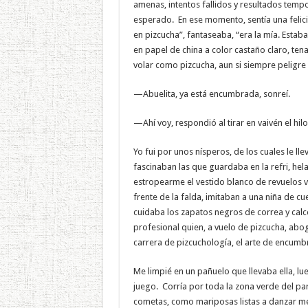
amenas, intentos fallidos y resultados tempo
esperado. En ese momento, sentía una felic
en pizcucha”, fantaseaba, “era la mía. Estab
en papel de china a color castaño claro, tena
volar como pizcucha, aun si siempre peligre 
—Abuelita, ya está encumbrada, sonreí.
—Ahí voy, respondió al tirar en vaivén el hilo
Yo fui por unos nísperos, de los cuales le lle
fascinaban las que guardaba en la refri, he
estropearme el vestido blanco de revuelos v
frente de la falda, imitaban a una niña de c
cuidaba los zapatos negros de correa y calc
profesional quien, a vuelo de pizcucha, abo
carrera de pizcuchología, el arte de encumbr
Me limpié en un pañuelo que llevaba ella, lu
juego. Corría por toda la zona verde del pa
cometas, como mariposas listas a danzar mel