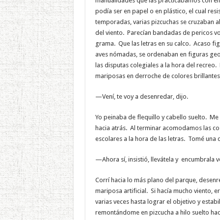
manualidades que las practicábamos con entu
podía ser en papel o en plástico, el cual resi
temporadas, varias pizcuchas se cruzaban al
del viento. Parecían bandadas de pericos vo
grama. Que las letras en su calco. Acaso fi
aves nómadas, se ordenaban en figuras geo
las disputas colegiales a la hora del recreo
mariposas en derroche de colores brillantes
—Vení, te voy a desenredar, dijo.
Yo peinaba de flequillo y cabello suelto. Me
hacia atrás. Al terminar acomodamos las cos
escolares a la hora de las letras. Tomé una d
—Ahora sí, insistió, llevátela y encumbrala v
Corrí hacia lo más plano del parque, desenr
mariposa artificial. Si hacía mucho viento, er
varias veces hasta lograr el objetivo y estabi
remontándome en pizcucha a hilo suelto haci