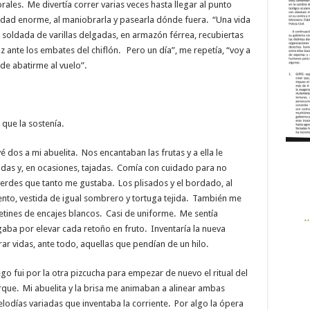
rales. Me divertía correr varias veces hasta llegar al punto
idad enorme, al maniobrarla y pasearla dónde fuera. “Una vida
a soldada de varillas delgadas, en armazón férrea, recubiertas
z ante los embates del chiflón. Pero un día”, me repetía, “voy a
de abatirme al vuelo”.
 que la sostenía.
vé dos a mi abuelita. Nos encantaban las frutas y a ella le
ladas y, en ocasiones, tajadas. Comía con cuidado para no
erdes que tanto me gustaba. Los plisados y el bordado, al
uento, vestida de igual sombrero y tortuga tejida. También me
etines de encajes blancos. Casi de uniforme. Me sentía
gaba por elevar cada retoño en fruto. Inventaría la nueva
ar vidas, ante todo, aquellas que pendían de un hilo.
ego fui por la otra pizcucha para empezar de nuevo el ritual del
rque. Mi abuelita y la brisa me animaban a alinear ambas
odías variadas que inventaba la corriente. Por algo la ópera