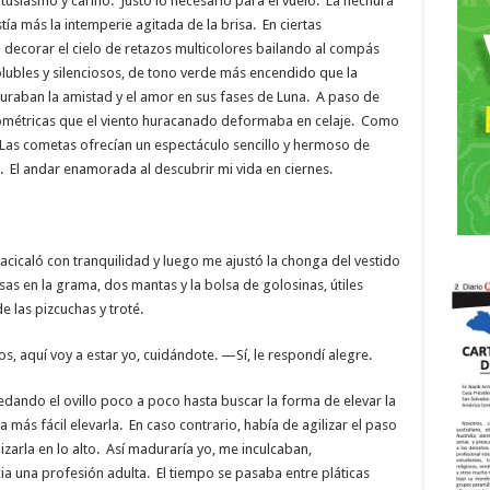
siasmo y cariño. Justo lo necesario para el vuelo. La hechura
stía más la intemperie agitada de la brisa. En ciertas
 decorar el cielo de retazos multicolores bailando al compás
lubles y silenciosos, de tono verde más encendido que la
guraban la amistad y el amor en sus fases de Luna. A paso de
métricas que el viento huracanado deformaba en celaje. Como
. Las cometas ofrecían un espectáculo sencillo y hermoso de
. El andar enamorada al descubrir mi vida en ciernes.
 acicaló con tranquilidad y luego me ajustó la chonga del vestido
as en la grama, dos mantas y la bolsa de golosinas, útiles
e las pizcuchas y troté.
os, aquí voy a estar yo, cuidándote. —Sí, le respondí alegre.
edando el ovillo poco a poco hasta buscar la forma de elevar la
a más fácil elevarla. En caso contrario, había de agilizar el paso
lizarla en lo alto. Así maduraría yo, me inculcaban,
a una profesión adulta. El tiempo se pasaba entre pláticas