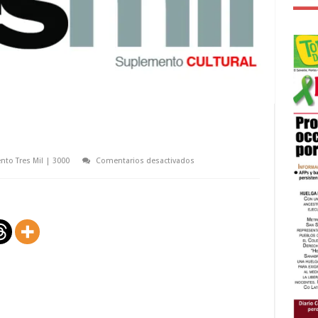
en
to Tres Mil | 3000
Comentarios desactivados
Vida
en
pizcucha