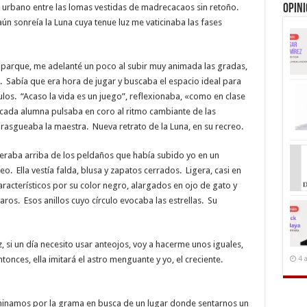
e urbano entre las lomas vestidas de madrecacaos sin retoño.
Opin
aún sonreía la Luna cuya tenue luz me vaticinaba las fases
el parque, me adelanté un poco al subir muy animada las gradas,
. Sabía que era hora de jugar y buscaba el espacio ideal para
culos. “Acaso la vida es un juego”, reflexionaba, «como en clase
 cada alumna pulsaba en coro al ritmo cambiante de las
 rasgueaba la maestra. Nueva retrato de la Luna, en su recreo.
raba arriba de los peldaños que había subido yo en un
eo. Ella vestía falda, blusa y zapatos cerrados. Ligera, casi en
racterísticos por su color negro, alargados en ojo de gato y
 aros. Esos anillos cuyo círculo evocaba las estrellas. Su
 si un día necesito usar anteojos, voy a hacerme unos iguales,
onces, ella imitará el astro menguante y yo, el creciente.
4 
minamos por la grama en busca de un lugar donde sentarnos un