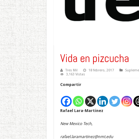
Vida en pizcucha
Tres Mil
18 febrero, 2017
Suplemen
3,163 Vistas
Compartir
Rafael Lara-Martínez
New Mexico Tech,
rafael.laramartinez@nmt.edu