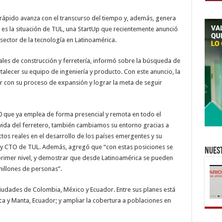
 rápido avanza con el transcurso del tiempo y, además, genera
 es la situación de TUL, una StartUp que recientemente anunció
 sector de la tecnología en Latinoamérica.
les de construcción y ferretería, informó sobre la búsqueda de
talecer su equipo de ingeniería y producto. Con este anuncio, la
r con su proceso de expansión y lograr la meta de seguir
0 que ya emplea de forma presencial y remota en todo el
vida del ferretero, también cambiamos su entorno gracias a
os reales en el desarrollo de los países emergentes y su
r y CTO de TUL. Además, agregó que “con estas posiciones se
Nuest
primer nivel, y demostrar que desde Latinoamérica se pueden
millones de personas”.
iudades de Colombia, México y Ecuador. Entre sus planes está
ca y Manta, Ecuador; y ampliar la cobertura a poblaciones en