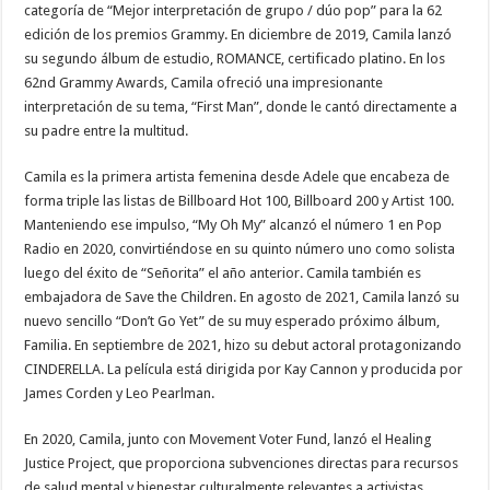
categoría de “Mejor interpretación de grupo / dúo pop” para la 62
edición de los premios Grammy. En diciembre de 2019, Camila lanzó
su segundo álbum de estudio, ROMANCE, certificado platino. En los
62nd Grammy Awards, Camila ofreció una impresionante
interpretación de su tema, “First Man”, donde le cantó directamente a
su padre entre la multitud.
Camila es la primera artista femenina desde Adele que encabeza de
forma triple las listas de Billboard Hot 100, Billboard 200 y Artist 100.
Manteniendo ese impulso, “My Oh My” alcanzó el número 1 en Pop
Radio en 2020, convirtiéndose en su quinto número uno como solista
luego del éxito de “Señorita” el año anterior. Camila también es
embajadora de Save the Children. En agosto de 2021, Camila lanzó su
nuevo sencillo “Don’t Go Yet” de su muy esperado próximo álbum,
Familia. En septiembre de 2021, hizo su debut actoral protagonizando
CINDERELLA. La película está dirigida por Kay Cannon y producida por
James Corden y Leo Pearlman.
En 2020, Camila, junto con Movement Voter Fund, lanzó el Healing
Justice Project, que proporciona subvenciones directas para recursos
de salud mental y bienestar culturalmente relevantes a activistas