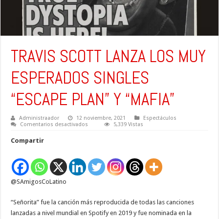
TRAVIS SCOTT LANZA LOS MUY
ESPERADOS SINGLES
“ESCAPE PLAN” Y “MAFIA”
Administraador
12 noviembre, 2021
Espectáculos
en
Comentarios desactivados
5,339 Vistas
TRAVIS
SCOTT
Compartir
LANZA
LOS
MUY
ESPERADOS
SINGLES
“ESCAPE
@SAmigosCoLatino
PLAN”
Y
“MAFIA”
“Señorita” fue la canción más reproducida de todas las canciones
lanzadas a nivel mundial en Spotify en 2019 y fue nominada en la