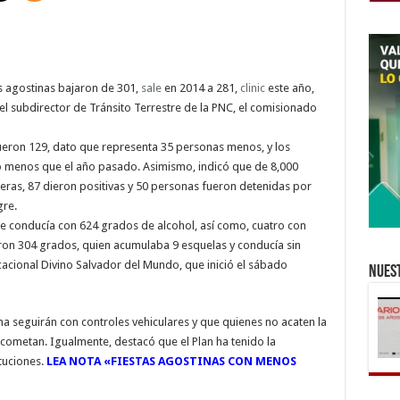
as agostinas bajaron de 301,
sale
en 2014 a 281,
clinic
este año,
el subdirector de Tránsito Terrestre de la PNC, el comisionado
ueron 129, dato que representa 35 personas menos, y los
no menos que el año pasado. Asimismo, indicó que de 8,000
teras, 87 dieron positivas y 50 personas fueron detenidas por
gre.
e conducía con 624 grados de alcohol, así como, cuatro con
taron 304 grados, quien acumulaba 9 esquelas y conducía sin
acacional Divino Salvador del Mundo, que inició el sábado
Nuest
na seguirán con controles vehiculares y que quienes no acaten la
 cometan. Igualmente, destacó que el Plan ha tenido la
tuciones.
LEA NOTA «FIESTAS AGOSTINAS CON MENOS