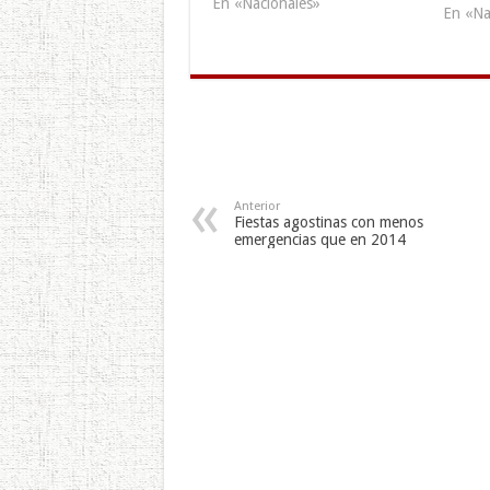
encontrarles un mayor rango
En «Nacionales»
En «Na
de grados de alcohol
permitidos por la Ley al
momento de conducir. Como
parte del Plan Navidad Segura,
durante…
Anterior
Fiestas agostinas con menos
emergencias que en 2014