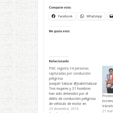
Comparte esto:
Facebook
WhatsApp
Me gusta esto:
Relacionado
PNC registra 34 personas
capturadas por conducción
peligrosa
Joaquín Salazar @JoakinSalazar
Tres mujeres y 31 hombres
han sido detenidos por el
Protecc
delito de conducción peligrosa
increm
de vehículo de motor en
tránsit
distintos puntos del país, al
29 diciembre, 2016
21 mar