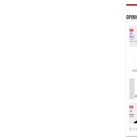
Opin
4 