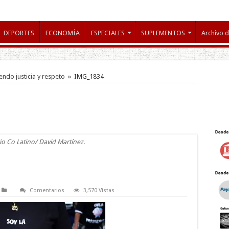
DEPORTES
ECONOMÍA
ESPECIALES
SUPLEMENTOS
Archivo d
ndo justicia y respeto
»
IMG_1834
io Co Latino/ David Martínez.
Comentarios
3,570 Vistas