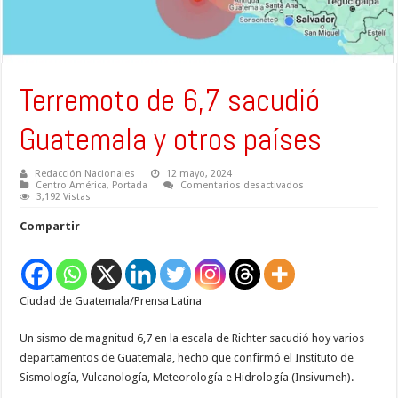
Terremoto de 6,7 sacudió
Guatemala y otros países
Redacción Nacionales
12 mayo, 2024
en
Centro América
,
Portada
Comentarios desactivados
Terremoto
3,192 Vistas
de
6,7
Compartir
sacudió
Guatemala
y
otros
países
Ciudad de Guatemala/Prensa Latina
Un sismo de magnitud 6,7 en la escala de Richter sacudió hoy varios
departamentos de Guatemala, hecho que confirmó el Instituto de
Sismología, Vulcanología, Meteorología e Hidrología (Insivumeh).