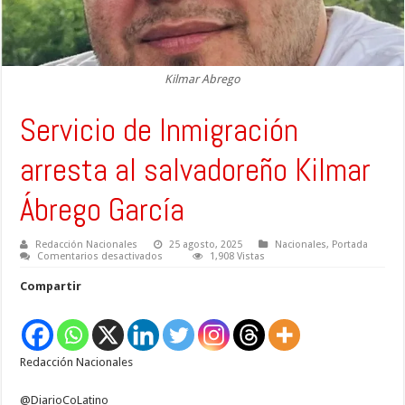
Kilmar Abrego
Servicio de Inmigración
arresta al salvadoreño Kilmar
Ábrego García
Redacción Nacionales
25 agosto, 2025
Nacionales
,
Portada
en
Comentarios desactivados
1,908 Vistas
Servicio
de
Compartir
Inmigración
arresta
al
salvadoreño
Kilmar
Ábrego
Redacción Nacionales
García
@DiarioCoLatino