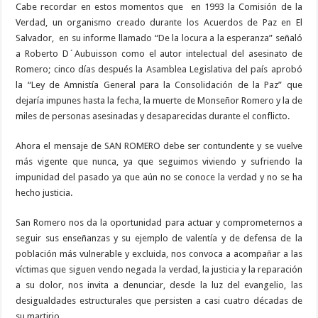
Cabe recordar en estos momentos que
en 1993 la Comisión de la
Verdad, un organismo creado durante los Acuerdos de Paz en El
Salvador,
en su informe llamado “De la locura a la esperanza” señaló
a Roberto D´Aubuisson como el autor intelectual del asesinato de
Romero; cinco días después la Asamblea Legislativa del país aprobó
la “Ley de Amnistía General para la Consolidación de la Paz” que
dejaría impunes hasta la fecha, la muerte de Monseñor Romero y la de
miles de personas asesinadas y desaparecidas durante el conflicto.
Ahora el mensaje de SAN ROMERO debe ser contundente y se vuelve
más vigente que nunca, ya que seguimos viviendo y sufriendo la
impunidad del pasado ya que aún no se conoce la verdad y no se ha
hecho justicia.
San Romero nos da la oportunidad para actuar y comprometernos a
seguir sus enseñanzas y su ejemplo de valentía y de defensa de la
población más vulnerable y excluida, nos convoca a acompañar a las
víctimas que siguen vendo negada la verdad, la justicia y la reparación
a su dolor, nos invita a denunciar, desde la luz del evangelio, las
desigualdades estructurales que persisten a casi cuatro décadas de
su martirio.