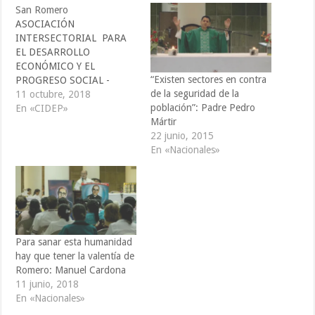
San Romero
ASOCIACIÓN
INTERSECTORIAL PARA
EL DESARROLLO
ECONÓMICO Y EL
“Existen sectores en contra
PROGRESO SOCIAL -
de la seguridad de la
CIDEP -
11 octubre, 2018
población”: Padre Pedro
comunicaciones@cidepelsal
En «CIDEP»
Mártir
vador.org
22 junio, 2015
cidep@cidepelsalvador.org.
En «Nacionales»
San Romero de América,
como ha sido denominado
a nivel popular el arzobispo
salvadoreño Oscar Arnulfo
Romero, nació en Ciudad
Barrios, departamento de
San Miguel, el 15 de agosto
Para sanar esta humanidad
de 1917. Se caracterizó por
hay que tener la valentía de
ser…
Romero: Manuel Cardona
11 junio, 2018
En «Nacionales»