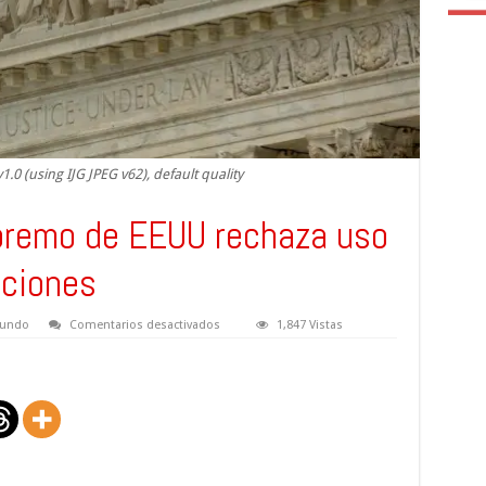
.0 (using IJG JPEG v62), default quality
premo de EEUU rechaza uso
aciones
en
undo
Comentarios desactivados
1,847 Vistas
Revés
a
Trump,
Supremo
de
EEUU
rechaza
uso
de
ley
para