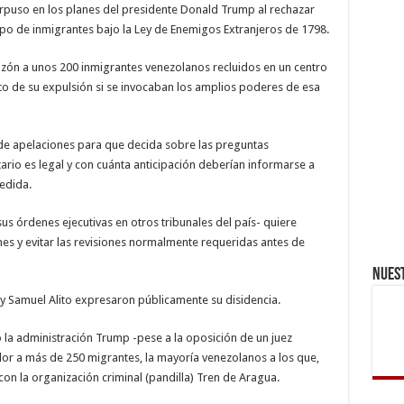
deportaciones
rpuso en los planes del presidente Donald Trump al rechazar
po de inmigrantes bajo la Ley de Enemigos Extranjeros de 1798.
razón a unos 200 inmigrantes venezolanos recluidos en un centro
o de su expulsión si se invocaban los amplios poderes de esa
l de apelaciones para que decida sobre las preguntas
tario es legal y con cuánta anticipación deberían informarse a
edida.
s órdenes ejecutivas en otros tribunales del país- quiere
ones y evitar las revisiones normalmente requeridas antes de
Nuest
 Samuel Alito expresaron públicamente su disidencia.
 la administración Trump -pese a la oposición de un juez
dor a más de 250 migrantes, la mayoría venezolanos a los que,
on la organización criminal (pandilla) Tren de Aragua.