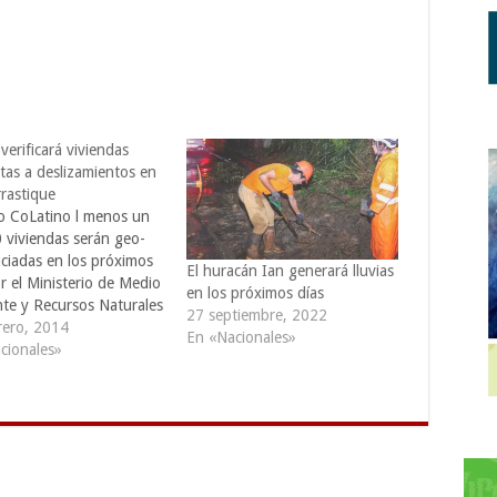
erificará viviendas
tas a deslizamientos en
rastique
o CoLatino l menos un
0 viviendas serán geo-
nciadas en los próximos
El huracán Ian generará lluvias
r el Ministerio de Medio
en los próximos días
te y Recursos Naturales
27 septiembre, 2022
, salve ante la
rero, 2014
En «Nacionales»
idad de deslizamientos
cionales»
ados por las últimas
iones de ceniza y gases
Volcán Chaparrastique.
rdo al rastreo, sickness
do ayer…