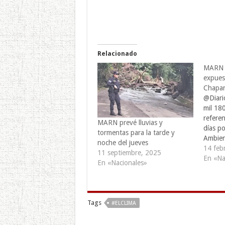
Relacionado
MARN v
expues
Chapar
@Diari
mil 18
refere
MARN prevé lluvias y
días po
tormentas para la tarde y
Ambien
noche del jueves
(MARN)
14 feb
11 septiembre, 2025
posibil
En «Na
En «Nacionales»
provoc
emanac
en el 
De acue
Tags
#ELCLIMA
inicia