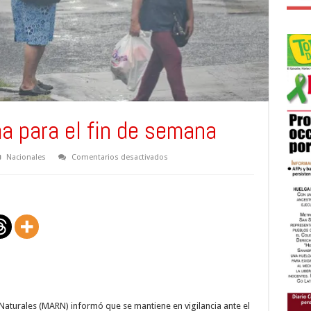
ma para el fin de semana
en
Nacionales
Comentarios desactivados
Pronóstico
del
clima
para
el
fin
de
semana
Naturales (MARN) informó que se mantiene en vigilancia ante el